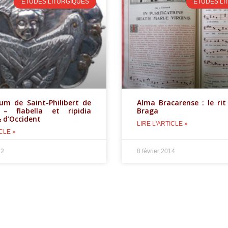
ETUDES LITURGIQUES
ETUDES LI
lum de Saint-Philibert de
Alma Bracarense : le rit
– flabella et ripidia
Braga
& d’Occident
LIRE L'ARTICLE »
CLE »
12
8 février 2014