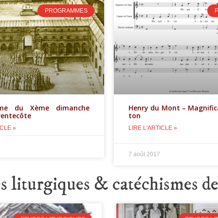
PROGRAMMES
P
mme du Xème dimanche
Henry du Mont – Magnific
Pentecôte
ton
ICLE »
LIRE L'ARTICLE »
7 août 2017
 liturgiques & catéchismes de