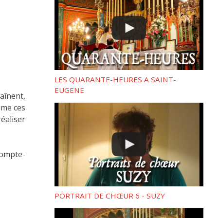
LES QUARANTE-HEURES A SAINT-
EUGENE
haînent,
ime ces
réaliser
compte-
PORTRAIT DE CHŒUR 6 - SUZY