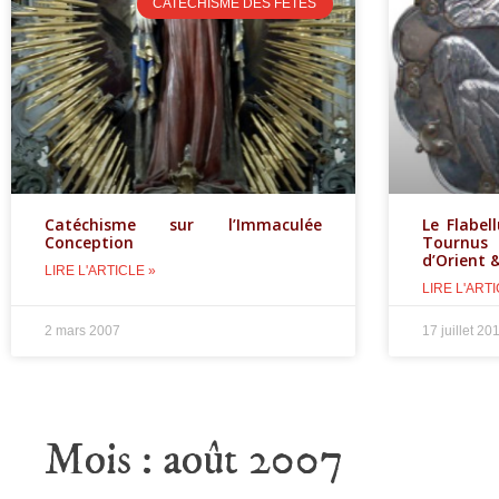
CATÉCHISME DES FÊTES
Catéchisme sur l’Immaculée
Le Flabel
Conception
Tournus 
d’Orient 
LIRE L'ARTICLE »
LIRE L'ARTI
2 mars 2007
17 juillet 20
Mois :
août 2007