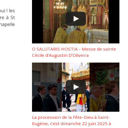
i ! les
re à St
hapelle
O SALUTARIS HOSTIA - Messe de sainte
Cécile d’Augustin D’Oliveira
La procession de la Fête-Dieu à Saint-
Eugène, c’est dimanche 22 juin 2025 à