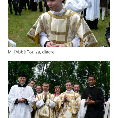
M. l’Abbé Toulza, diacre.