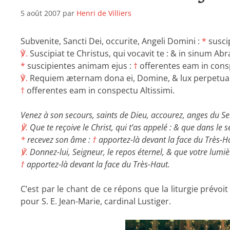
5 août 2007
par
Henri de Villiers
Subvenite, Sancti Dei, occurite, Angeli Domini :
*
susci
℣.
Suscipiat te Christus, qui vocavit te : & in sinum Ab
*
suscipientes animam ejus :
†
offerentes eam in consp
℣.
Requiem æternam dona ei, Domine, & lux perpetua l
†
offerentes eam in conspectu Altissimi.
Venez à son secours, saints de Dieu, accourez, anges du Se
℣.
Que te reçoive le Christ, qui t’as appelé : & que dans le 
*
recevez son âme :
†
apportez-là devant la face du Très-H
℣.
Donnez-lui, Seigneur, le repos éternel, & que votre lumière
†
apportez-là devant la face du Très-Haut.
C’est par le chant de ce répons que la liturgie prévo
pour S. E. Jean-Marie, cardinal Lustiger.