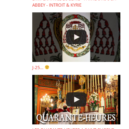
ABBEY - INTROIT & KYRIE
J-25…