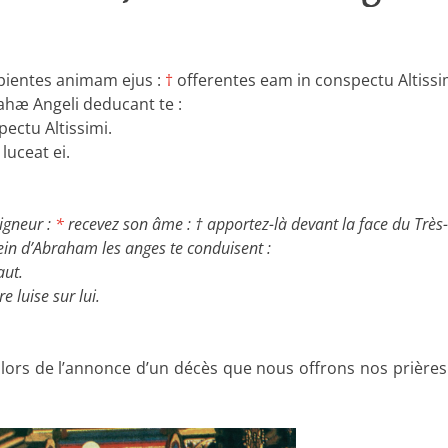
pientes animam ejus :
†
offerentes eam in conspectu Altissi
rahæ Angeli deducant te :
ectu Altissimi.
uceat ei.
igneur :
*
recevez son âme : † apportez-là devant la face du Très
sein d’Abraham les anges te conduisent :
aut.
 luise sur lui.
it lors de l’annonce d’un décès que nous offrons nos prières