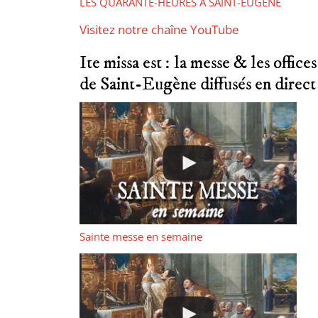
LES QUARANTE-HEURES A SAINT-EUGENE
Visitez notre chaîne YouTube
Ite missa est : la messe & les offices
de Saint-Eugène diffusés en direct
Sainte messe en semaine