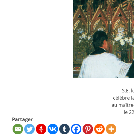
S.E. 
célèbre l
au maître
le 2
Partager