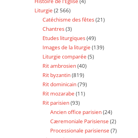
Histoire de l'Eglise
(4)
Liturgie
(2 566)
Catéchisme des fêtes
(21)
Chantres
(3)
Etudes liturgiques
(49)
Images de la liturgie
(139)
Liturgie comparée
(5)
Rit ambrosien
(40)
Rit byzantin
(819)
Rit dominicain
(79)
Rit mozarabe
(11)
Rit parisien
(93)
Ancien office parisien
(24)
Cæremoniale Parisiense
(2)
Processionale parisiense
(7)