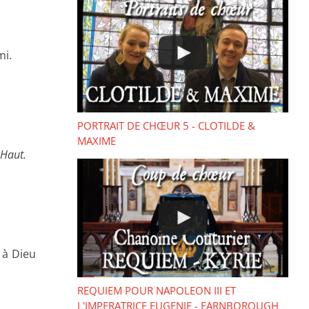
mi.
PORTRAIT DE CHŒUR 5 - CLOTILDE &
MAXIME
-Haut.
 à Dieu
REQUIEM POUR NAPOLEON III ET
L'IMPERATRICE EUGENIE - FARNBOROUGH