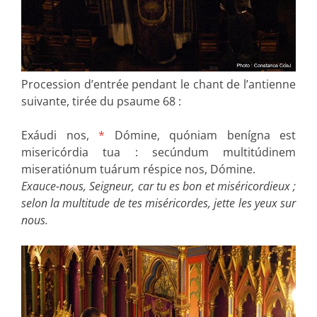
Procession d’entrée pendant le chant de l’antienne
suivante, tirée du psaume 68 :
Exáudi nos,
*
Dómine, quóniam benígna est
misericórdia tua : secúndum multitúdinem
miseratiónum tuárum réspice nos, Dómine.
Exauce-nous, Seigneur, car tu es bon et miséricordieux ;
selon la multitude de tes miséricordes, jette les yeux sur
nous.