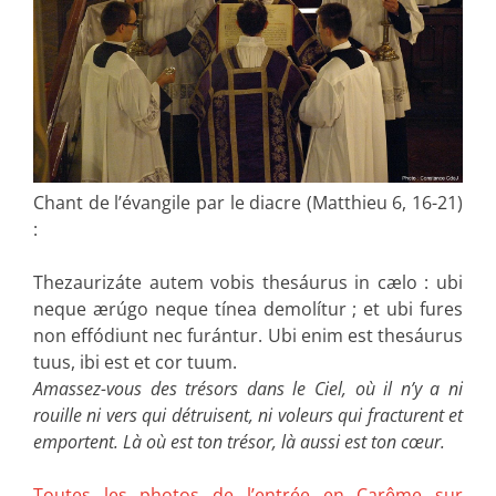
Chant de l’évangile par le diacre (Matthieu 6, 16-21)
:
Thezaurizáte autem vobis thesáurus in cælo : ubi
neque ærúgo neque tínea demolítur ; et ubi fures
non effódiunt nec furántur. Ubi enim est thesáurus
tuus, ibi est et cor tuum.
Amassez-vous des trésors dans le Ciel, où il n’y a ni
rouille ni vers qui détruisent, ni voleurs qui fracturent et
emportent. Là où est ton trésor, là aussi est ton cœur.
Toutes les photos de l’entrée en Carême sur