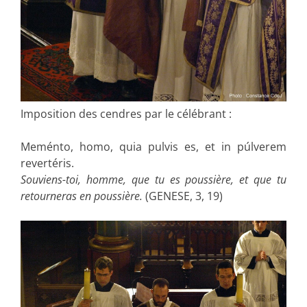
Imposition des cendres par le célébrant :
Meménto, homo, quia pulvis es, et in púlverem
revertéris.
Souviens-toi, homme, que tu es poussière, et que tu
retourneras en poussière.
(GENESE, 3, 19)