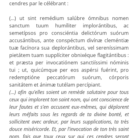
cendres par le célébrant :
(…) ut sint remédium salúbre ómnibus nomen
sanctum tuum humíliter implorántibus, ac
semetípsos pro consciéntia delictórum suórum
accusántibus, ante conspéctum divínæ cleméntiæ
tuæ facínora sua deplorántibus, vel sereníssimam
pietátem tuam supplíciter obnixéque flagitántibus :
et præsta per invocatiónem sanctiíssimi nóminis
tui ; ut, quicúmque per eos aspérsi fuérint, pro
redemptióne peccatórum suórum, córporis
sanitátem et ánimæ tutélam percípiant.
(…) afin qu’elles soient un remède salutaire pour tous
ceux qui implorent ton saint nom, qui ont conscience de
leur fautes et s’en accusent eux-mêmes, qui déplorent
leurs méfaits sous les regards de ta divine bonté, et
sollicitent avec ardeur, par leurs supplications, ta très
douce miséricorde. Et, par l’invocation de ton très saint
nom, fais que toux ceux sur qui ces cendres seront