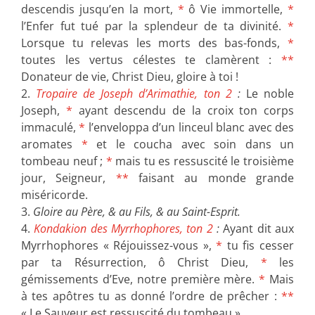
descendis jusqu’en la mort,
*
ô Vie immortelle,
*
l’Enfer fut tué par la splendeur de ta divinité.
*
Lorsque tu relevas les morts des bas-fonds,
*
toutes les vertus célestes te clamèrent :
**
Donateur de vie, Christ Dieu, gloire à toi !
2.
Tropaire de Joseph d’Arimathie, ton 2
:
Le noble
Joseph,
*
ayant descendu de la croix ton corps
immaculé,
*
l’enveloppa d’un linceul blanc avec des
aromates
*
et le coucha avec soin dans un
tombeau neuf ;
*
mais tu es ressuscité le troisième
jour, Seigneur,
**
faisant au monde grande
miséricorde.
3.
Gloire au Père, & au Fils, & au Saint-Esprit.
4.
Kondakion des Myrrhophores, ton 2
:
Ayant dit aux
Myrrhophores « Réjouissez-vous »,
*
tu fis cesser
par ta Résurrection, ô Christ Dieu,
*
les
gémissements d’Eve, notre première mère.
*
Mais
à tes apôtres tu as donné l’ordre de prêcher :
**
« Le Sauveur est ressuscité du tombeau ».