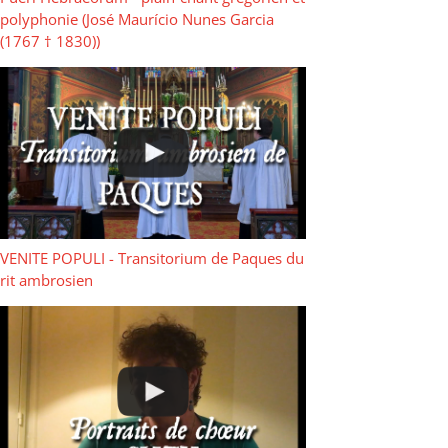
polyphonie (José Maurício Nunes Garcia
(1767 † 1830))
VENITE POPULI - Transitorium de Paques du
rit ambrosien