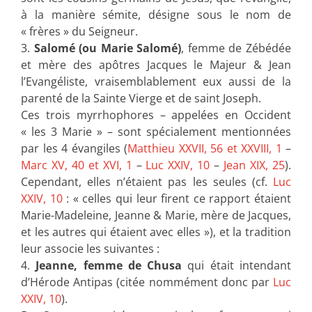
à la manière sémite, désigne sous le nom de
« frères » du Seigneur.
3.
Salomé (ou Marie Salomé)
, femme de Zébédée
et mère des apôtres Jacques le Majeur & Jean
l’Evangéliste, vraisemblablement eux aussi de la
parenté de la Sainte Vierge et de saint Joseph.
Ces trois myrrhophores – appelées en Occident
« les 3 Marie » – sont spécialement mentionnées
par les 4 évangiles (
Matthieu XXVII, 56 et XXVIII, 1
–
Marc XV, 40 et XVI, 1
–
Luc XXIV, 10
–
Jean XIX, 25
).
Cependant, elles n’étaient pas les seules (cf.
Luc
XXIV, 10
: « celles qui leur firent ce rapport étaient
Marie-Madeleine, Jeanne & Marie, mère de Jacques,
et les autres qui étaient avec elles »), et la tradition
leur associe les suivantes :
4.
Jeanne, femme de Chusa
qui était intendant
d’Hérode Antipas (citée nommément donc par
Luc
XXIV, 10
).