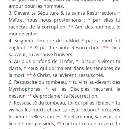
amour pour les hommes.
3. Devant ta Sépulture & ta sainte Résurrection,
*
Maître, nous nous prosternons :
*
par elles tu
rachetas de la corruption,
**
Ami des hommes, le
monde entier.
4. Seigneur, l’empire de la Mort
*
par ta mort fut
englouti,
*
& par ta sainte Résurrection,
**
Dieu
sauveur, tu as sauvé l’univers.
5. Au plus profond de l’Enfer,
*
lorsqu’ils virent ta
clarté,
*
ceux qui dormaient dans les ténèbres de
la mort,
**
ô Christ, se levèrent, ressuscités.
6. Ressuscité du tombeau,
*
tu vins au-devant des
Myrrhophores,
*
et les Disciples reçurent la
mission
**
de proclamer ta Résurrection.
7. Ressuscité du tombeau, toi qui pillas l’Enfer,
*
tu
vivifias les morts et par ta résurrection
*
m’ouvris
les immortelles sources :
*
délivre-moi, Sauveur, du
lien de mes passions,
**
car tout ce que tu veux, tu