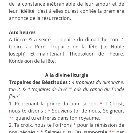
de la constance inébranlable de leur amour et de
leur fidélité, c’est à elles qu’est confiée la première
annonce de la résurrection.
Aux heures
A tierce & à sexte : Tropaire du dimanche, ton 2.
Gloire au Père. Tropaire de la fête (Le Noble
Joseph). Et maintenant. Theotokion de l’heure.
Kondakion de la fête.
A la divine liturgie
Tropaires des Béatitudes :
4 tropaires du dimanche,
ème
ton 2, & 4 tropaires de la 6
ode du canon du Triode
fleuri :
1. Reprenant la prière du bon Larron,
*
ô Christ,
nous te disons :
*
Souviens-toi de nous, Seigneur,
**
quand tu entreras dans ton royaume.
2. Ta croix, nous te l’offrons
*
pour la rémission de
nos péchés :
*
Seigneur, tu l’as supportée
**
par