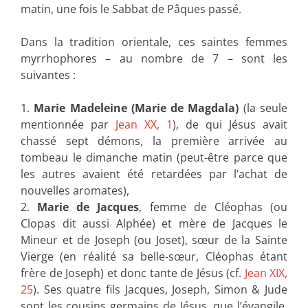
matin, une fois le Sabbat de Pâques passé.
Dans la tradition orientale, ces saintes femmes
myrrhophores – au nombre de 7 – sont les
suivantes :
1.
Marie Madeleine (Marie de Magdala)
(la seule
mentionnée par
Jean XX, 1
), de qui Jésus avait
chassé sept démons, la première arrivée au
tombeau le dimanche matin (peut-être parce que
les autres avaient été retardées par l’achat de
nouvelles aromates),
2.
Marie de Jacques
, femme de Cléophas (ou
Clopas dit aussi Alphée) et mère de Jacques le
Mineur et de Joseph (ou Joset), sœur de la Sainte
Vierge (en réalité sa belle-sœur, Cléophas étant
frère de Joseph) et donc tante de Jésus (cf.
Jean XIX,
25
). Ses quatre fils Jacques, Joseph, Simon & Jude
sont les cousins germains de Jésus, que l’évangile,