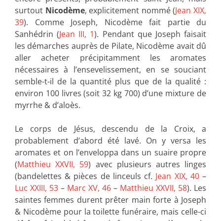
surtout
Nicodème
, explicitement nommé (
Jean XIX,
39
). Comme Joseph, Nicodème fait partie du
Sanhédrin (
Jean III, 1
). Pendant que Joseph faisait
les démarches auprès de Pilate, Nicodème avait dû
aller acheter précipitamment les aromates
nécessaires à l’ensevelissement, en se souciant
semble-t-il de la quantité plus que de la qualité :
environ 100 livres (soit 32 kg 700) d’une mixture de
myrrhe & d’aloès.
Le corps de Jésus, descendu de la Croix, a
probablement d’abord été lavé. On y versa les
aromates et on l’enveloppa dans un suaire propre
(
Matthieu XXVII, 59
) avec plusieurs autres linges
(bandelettes & pièces de linceuls cf.
Jean XIX, 40
–
Luc XXIII, 53
–
Marc XV, 46
–
Matthieu XXVII, 58
). Les
saintes femmes durent prêter main forte à Joseph
& Nicodème pour la toilette funéraire, mais celle-ci