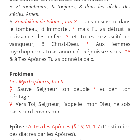
5.
Et maintenant, & toujours, & dans les siècles des
siècles. Amen.
6.
Kondakion de Pâques, ton 8
:
Tu es descendu dans
le tombeau, ô Immortel,
*
mais Tu as détruit la
puissance des enfers
*
et Tu es ressuscité en
vainqueur, ô Christ-Dieu.
*
Aux femmes
myrrhophores Tu as annoncé : Réjouissez-vous !
**
& à Tes Apôtres Tu as donné la paix.
Prokimen
Des Myrrhophores, ton 6
:
℟.
Sauve, Seigneur ton peuple
*
et béni ton
héritage.
℣.
Vers Toi, Seigneur, j’appelle : mon Dieu, ne sois
pas sourd envers moi.
Epître :
Actes des Apôtres (§ 16) VI, 1-7
(L’institution
des diacres par les Apôtres).