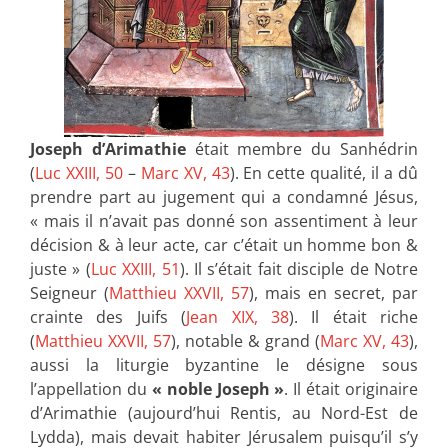
Joseph d’Arimathie
était membre du Sanhédrin
(
Luc XXIII, 50
–
Marc XV, 43
). En cette qualité, il a dû
prendre part au jugement qui a condamné Jésus,
« mais il n’avait pas donné son assentiment à leur
décision & à leur acte, car c’était un homme bon &
juste » (
Luc XXIII, 51
). Il s’était fait disciple de Notre
Seigneur (
Matthieu XXVII, 57
), mais en secret, par
crainte des Juifs (
Jean XIX, 38
). Il était riche
(
Matthieu XXVII, 57
), notable & grand (
Marc XV, 43
),
aussi la liturgie byzantine le désigne sous
l’appellation du
« noble Joseph »
. Il était originaire
d’Arimathie (aujourd’hui Rentis, au Nord-Est de
Lydda), mais devait habiter Jérusalem puisqu’il s’y