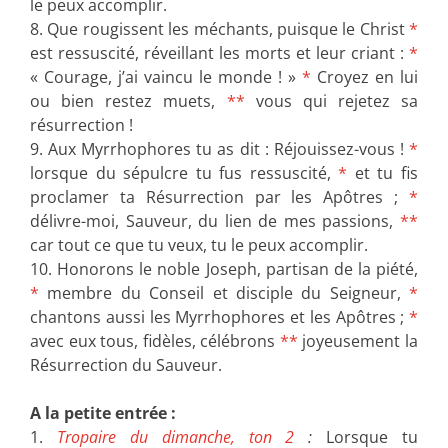
le peux accomplir.
8. Que rougissent les méchants, puisque le Christ
*
est ressuscité, réveillant les morts et leur criant :
*
« Courage, j’ai vaincu le monde ! »
*
Croyez en lui
ou bien restez muets,
**
vous qui rejetez sa
résurrection !
9. Aux Myrrhophores tu as dit : Réjouissez-vous !
*
lorsque du sépulcre tu fus ressuscité,
*
et tu fis
proclamer ta Résurrection par les Apôtres ;
*
délivre-moi, Sauveur, du lien de mes passions,
**
car tout ce que tu veux, tu le peux accomplir.
10. Honorons le noble Joseph, partisan de la piété,
*
membre du Conseil et disciple du Seigneur,
*
chantons aussi les Myrrhophores et les Apôtres ;
*
avec eux tous, fidèles, célébrons
**
joyeusement la
Résurrection du Sauveur.
A la petite entrée :
1.
Tropaire du dimanche, ton 2
:
Lorsque tu