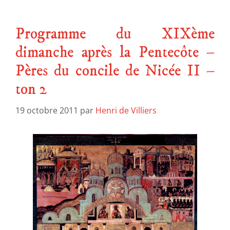
Programme du XIXème
dimanche après la Pentecôte –
Pères du concile de Nicée II –
ton 2
19 octobre 2011
par
Henri de Villiers