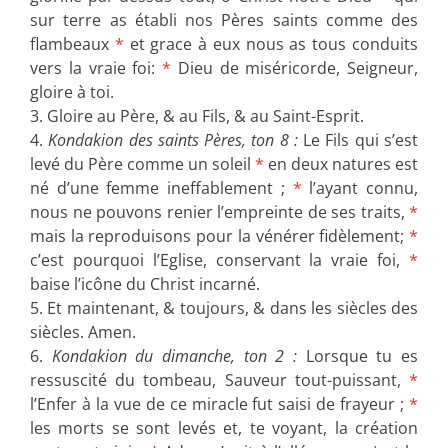
sur terre as établi nos Pères saints comme des
flambeaux
*
et grace à eux nous as tous conduits
vers la vraie foi:
*
Dieu de miséricorde, Seigneur,
gloire à toi.
3. Gloire au Père, & au Fils, & au Saint-Esprit.
4.
Kondakion des saints Pères, ton 8 :
Le Fils qui s’est
levé du Père comme un soleil
*
en deux natures est
né d’une femme ineffablement ;
*
l’ayant connu,
nous ne pouvons renier l’empreinte de ses traits,
*
mais la reproduisons pour la vénérer fidèlement;
*
c’est pourquoi l’Eglise, conservant la vraie foi,
*
baise l’icône du Christ incarné.
5. Et maintenant, & toujours, & dans les siècles des
siècles. Amen.
6.
Kondakion du dimanche, ton 2 :
Lorsque tu es
ressuscité du tombeau, Sauveur tout-puissant,
*
l’Enfer à la vue de ce miracle fut saisi de frayeur ;
*
les morts se sont levés et, te voyant, la création