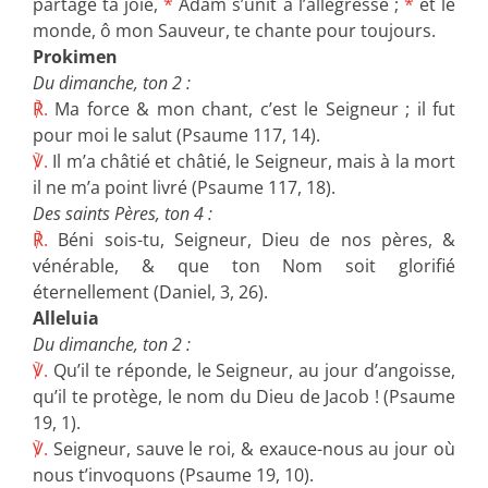
partage ta joie,
*
Adam s’unit à l’allégresse ;
*
et le
monde, ô mon Sauveur, te chante pour toujours.
Prokimen
Du dimanche, ton 2 :
℟.
Ma force & mon chant, c’est le Seigneur ; il fut
pour moi le salut (Psaume 117, 14).
℣.
Il m’a châtié et châtié, le Seigneur, mais à la mort
il ne m’a point livré (Psaume 117, 18).
Des saints Pères, ton 4 :
℟.
Béni sois-tu, Seigneur, Dieu de nos pères, &
vénérable, & que ton Nom soit glorifié
éternellement (Daniel, 3, 26).
Alleluia
Du dimanche, ton 2 :
℣.
Qu’il te réponde, le Seigneur, au jour d’angoisse,
qu’il te protège, le nom du Dieu de Jacob ! (Psaume
19, 1).
℣.
Seigneur, sauve le roi, & exauce-nous au jour où
nous t’invoquons (Psaume 19, 10).