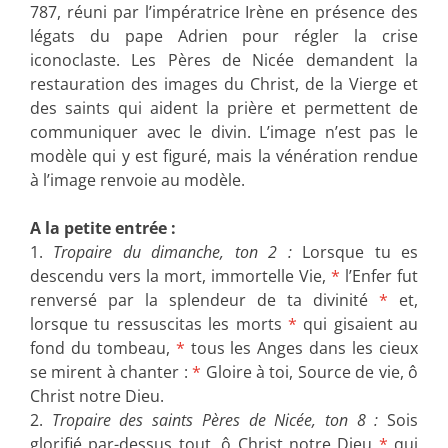
787, réuni par l’impératrice Irène en présence des
légats du pape Adrien pour régler la crise
iconoclaste. Les Pères de Nicée demandent la
restauration des images du Christ, de la Vierge et
des saints qui aident la prière et permettent de
communiquer avec le divin. L’image n’est pas le
modèle qui y est figuré, mais la vénération rendue
à l’image renvoie au modèle.
A la petite entrée :
1.
Tropaire du dimanche, ton 2 :
Lorsque tu es
descendu vers la mort, immortelle Vie,
*
l’Enfer fut
renversé par la splendeur de ta divinité
*
et,
lorsque tu ressuscitas les morts
*
qui gisaient au
fond du tombeau,
*
tous les Anges dans les cieux
se mirent à chanter :
*
Gloire à toi, Source de vie, ô
Christ notre Dieu.
2.
Tropaire des saints Pères de Nicée, ton 8 :
Sois
glorifié par-dessus tout, ô Christ notre Dieu
*
qui