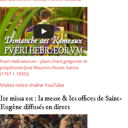
Pueri Hebraeorum - plain-chant grégorien et
polyphonie (José Maurício Nunes Garcia
(1767 † 1830))
Visitez notre chaîne YouTube
Ite missa est : la messe & les offices de Saint-
Eugène diffusés en direct