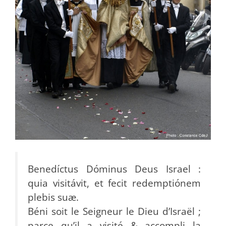
Benedíctus Dóminus Deus Israel :
quia visitávit, et fecit redemptiónem
plebis suæ.
Béni soit le Seigneur le Dieu d’Israël ;
parce qu’il a visité & accompli la