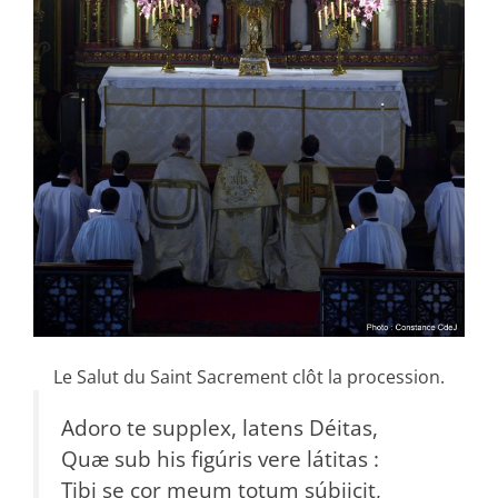
Le Salut du Saint Sacrement clôt la procession.
Adoro te supplex, latens Déitas,
Quæ sub his figúris vere látitas :
Tibi se cor meum totum súbjicit,