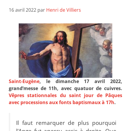
16 avril 2022
par
Henri de Villiers
Saint-Eugène
, le dimanche 17 avril 2022,
grand’messe de 11h, avec quatuor de cuivres.
Vêpres stationnales du saint jour de Pâques
avec processions aux fonts baptismaux à 17h
.
Il faut remarquer de plus pourquoi
l’Ange fut aperçu assis à droite. Que