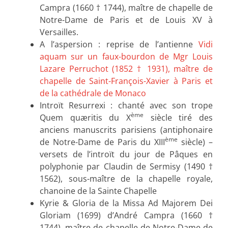
Campra (1660 † 1744), maître de chapelle de
Notre-Dame de Paris et de Louis XV à
Versailles.
A l’aspersion : reprise de l’antienne
Vidi
aquam sur un faux-bourdon de Mgr Louis
Lazare Perruchot (1852 † 1931), maître de
chapelle de Saint-François-Xavier à Paris et
de la cathédrale de Monaco
Introït Resurrexi : chanté avec son trope
ème
Quem quæritis du X
siècle tiré des
anciens manuscrits parisiens (antiphonaire
ème
de Notre-Dame de Paris du XIII
siècle) –
versets de l’introït du jour de Pâques en
polyphonie par Claudin de Sermisy (1490 †
1562), sous-maître de la chapelle royale,
chanoine de la Sainte Chapelle
Kyrie & Gloria de la Missa Ad Majorem Dei
Gloriam (1699) d’André Campra (1660 †
1744), maître de chapelle de Notre-Dame de