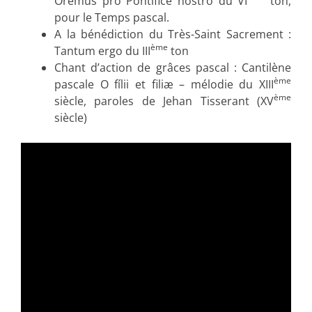
Oremus pro Pontifice nostro du VI
ton,
pour le Temps pascal.
A la bénédiction du Très-Saint Sacrement :
ème
Tantum ergo du III
ton
Chant d’action de grâces pascal : Cantilène
ème
pascale O fílii et filiæ – mélodie du XIII
ème
siècle, paroles de Jehan Tisserant (XV
siècle)