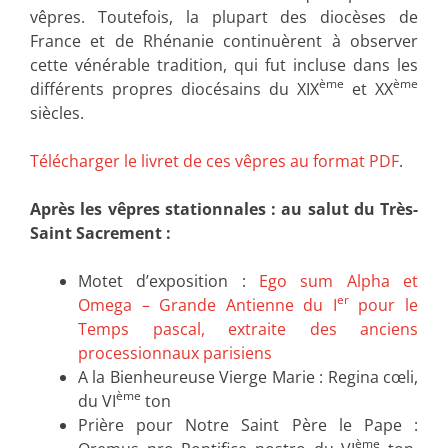
vêpres. Toutefois, la plupart des diocèses de
France et de Rhénanie continuèrent à observer
cette vénérable tradition, qui fut incluse dans les
ème
ème
différents propres diocésains du XIX
et XX
siècles.
Télécharger le livret de ces vêpres au format PDF
.
Après les vêpres stationnales : au salut du Très-
Saint Sacrement :
Motet d’exposition :
Ego sum Alpha et
er
Omega – Grande Antienne du I
pour le
Temps pascal, extraite des anciens
processionnaux parisiens
A la Bienheureuse Vierge Marie : Regina cœli,
ème
du VI
ton
Prière pour Notre Saint Père le Pape :
ème