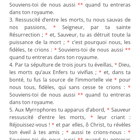
Souviens-toi de nous aussi
**
quand tu entreras
dans ton royaume.
3. Ressuscité d’entre les morts, tu nous sauvas de
nos passions,
*
Seigneur, par ta sainte
Résurrection ;
*
et, Sauveur, tu as détruit toute la
puissance de la mort ;
*
c’est pourquoi nous, les
fidèles, te crions :
*
Souviens-toi de nous aussi
**
quand tu entreras dans ton royaume.
4. Par ta sépulture de trois jours tu éveillas,
*
Dieu,
les morts qu’aux Enfers tu vivifias ;
*
et, dans ta
bonté, tu fus la source de l’immortelle vie
*
pour
nous tous, fidèles, qui sans cesse te crions :
*
Souviens-toi de nous aussi
**
quand tu entreras
dans ton royaume.
5. Aux Myrrophores tu apparus d’abord,
*
Sauveur
ressuscité d’entre les morts,
*
leur criant :
Réjouissez-vous !
*
et par elles, ô Christ, tu révèles
ton éveil à tes amis ;
*
aussi te crions-nous :
*
Souviens-toi de nous aussi
**
quand tu entreras