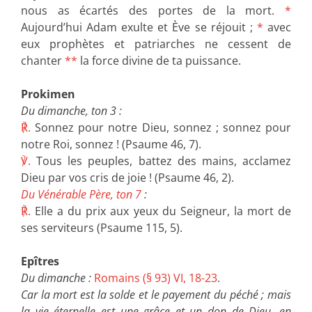
nous as écartés des portes de la mort.
*
Aujourd’hui Adam exulte et Ève se réjouit ;
*
avec
eux prophètes et patriarches ne cessent de
chanter
**
la force divine de ta puissance.
Prokimen
Du dimanche, ton 3 :
℟.
Sonnez pour notre Dieu, sonnez ; sonnez pour
notre Roi, sonnez ! (Psaume 46, 7).
℣.
Tous les peuples, battez des mains, acclamez
Dieu par vos cris de joie ! (Psaume 46, 2).
Du Vénérable Père, ton 7
:
℟.
Elle a du prix aux yeux du Seigneur, la mort de
ses serviteurs (Psaume 115, 5).
Epîtres
Du dimanche :
Romains (§ 93) VI, 18-23
.
Car la mort est la solde et le payement du péché ; mais
la vie éternelle est une grâce et un don de Dieu, en