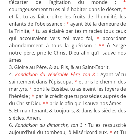
t’écarter de l’agitation du monde ;
*
courageusement tu es allé habiter dans le désert,
*
et là, tu as fait croître les fruits de l’humilité, les
enfants de l’obéissance ;
*
ayant été la demeure de
la Trinité,
*
tu as éclairé par tes miracles tous ceux
qui accouraient vers toi avec foi,
*
accordant
abondamment à tous la guérison ;
**
ô Serge
notre père, prie le Christ Dieu afin qu’Il sauve nos
âmes.
3. Gloire au Père, & au Fils, & au Saint-Esprit.
4.
Kondakion du Vénérable Père, ton 8
:
Ayant vécu
saintement dans l’épiscopat
*
et pris le chemin des
martyrs,
*
pontife Eusèbe, tu as éteint les foyers de
l’hérésie ;
*
par le crédit que tu possèdes auprès de
du Christ Dieu
**
prie le afin qu’il sauve nos âmes.
5. Et maintenant, & toujours, & dans les siècles des
siècles. Amen.
6.
Kondakion du dimanche, ton 3 :
Tu es ressuscité
aujourd’hui du tombeau, ô Miséricordieux,
*
et Tu