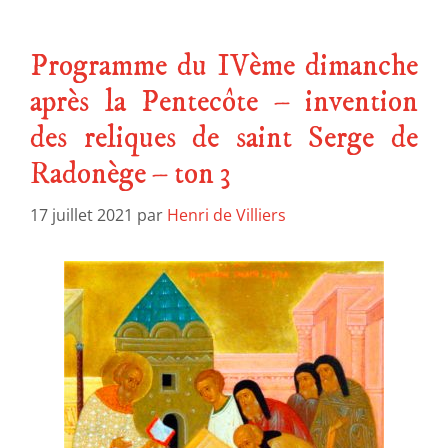
Programme du IVème dimanche
après la Pentecôte – invention
des reliques de saint Serge de
Radonège – ton 3
17 juillet 2021
par
Henri de Villiers