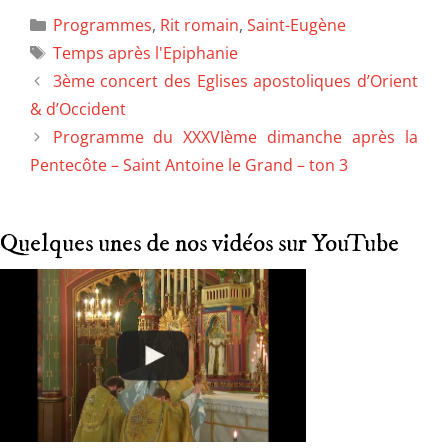
Programmes
,
Rit romain
,
Saint-Eugène
Temps après l'Epiphanie
3ème concert des Eglises apostoliques d’Orient
& d’Occident
Programme du XXXVIème dimanche après la
Pentecôte – Saint Antoine le Grand – ton 3
Quelques unes de nos vidéos sur YouTube