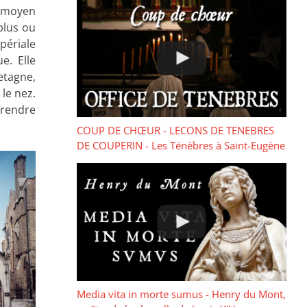
du moyen
plus ou
périale
e. Elle
etagne,
le nez.
prendre
COUP DE CHŒUR - LECONS DE TENEBRES
DE COUPERIN - Les Ténèbres à Saint-Eugène
Media vita in morte sumus - Henry du Mont,