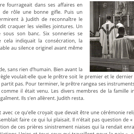
re fourrageait dans ses affaires en
r de rôle une bonne gifle. Puis un
rmirent à Judith de reconnaître le
t craquer les vieilles jointures. Un
e sous son banc. Six sonneries se
 cela indiquait la consécration, la
rable au silence originel avant même
, sans rien d’humain. Bien avant la
ègle voulait-elle que le prêtre soit le premier et le dernie
artit pas. Pour terminer, le prêtre rangea ses instruments
 comme il était venu. Les divers membres de la famille in
îment. Ils s’en allèrent. Judith resta.
t avec ce qu’elle croyait que devait être une cérémonie reli
blait faire ce qui lui plaisait. Il n’était pas question de 
estion de ces prières sinistrement niaises qui la rendait enr
 Nations Unies et tous ceux qui travaillent pour la paix », «