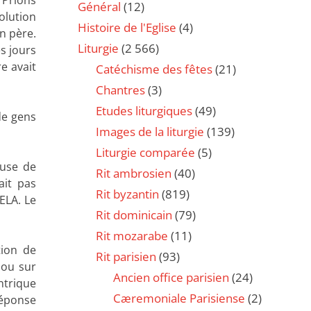
Général
(12)
olution
Histoire de l'Eglise
(4)
on père.
Liturgie
(2 566)
es jours
re avait
Catéchisme des fêtes
(21)
Chantres
(3)
Etudes liturgiques
(49)
de gens
Images de la liturgie
(139)
Liturgie comparée
(5)
ause de
Rit ambrosien
(40)
ait pas
Rit byzantin
(819)
ELA. Le
Rit dominicain
(79)
Rit mozarabe
(11)
tion de
Rit parisien
(93)
e ou sur
Ancien office parisien
(24)
ntrique
Cæremoniale Parisiense
(2)
réponse