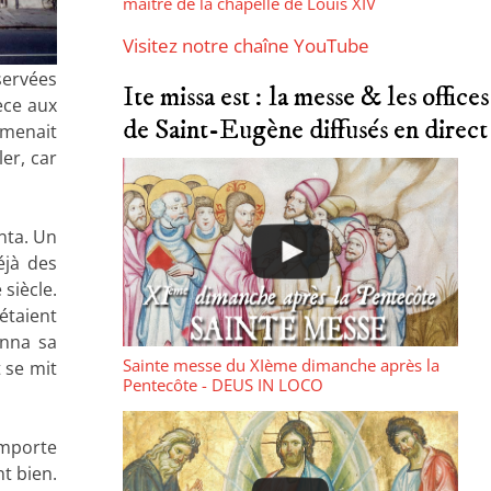
maître de la chapelle de Louis XIV
Visitez notre chaîne YouTube
éservées
Ite missa est : la messe & les offices
èce aux
de Saint-Eugène diffusés en direct
 menait
ler, car
inta. Un
éjà des
siècle.
étaient
onna sa
Sainte messe du XIème dimanche après la
t se mit
Pentecôte - DEUS IN LOCO
importe
nt bien.