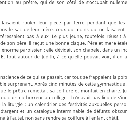
tention au prêtre, qui de son côté de s’occupait nullem
 faisaient rouler leur pièce par terre pendant que les
ns le sac de leur mère, ceux du moins qui ne faisaient
éressaient pas à eux. Le plus jeune, toutefois réussit à 
e de son père, il reçut une bonne claque. Père et mère étaie
 énorme paroissien ; elle dévidait son chapelet dans un in
t tout autour de Judith, à ce qu’elle pouvait voir, il en al
cience de ce qui se passait, car tous se frappaient la poitr
emble surprenant. Après cinq minutes de cette gymnastique 
que le prêtre remettait sa coiffure et montait en chaire. Ju
ujours eu horreur au collège. Il n’y avait pas lieu de s’inq
de la liturgie : un calendrier des festivités auxquelles pers
 d’argent et un catalogue interminable de défunts obscu
rna à l’autel, non sans rendre sa coiffure à l’enfant chétif.