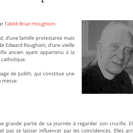
r l’
abbé Brian Houghton
.
rd, d’une famille protestante mais
e de Edward Rougham, d’une vieille
ifix ancien ayant appartenu à la
 catholique.
age de Judith, qui constitue une
la messe.
e grande partie de sa journée à regarder son crucifix. Ell
it pas se laisser influencer par les coïncidences. Elles arr