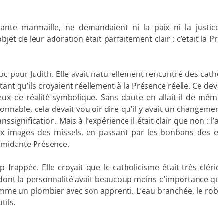
ante marmaille, ne demandaient ni la paix ni la justic
jet de leur adoration était parfaitement clair : c’était la 
hoc pour Judith. Elle avait naturellement rencontré des cath
nt qu’ils croyaient réellement à la Présence réelle. Ce deva
x de réalité symbolique. Sans doute en allait-il de mêm
nnable, cela devait vouloir dire qu’il y avait un changemen
nssignification. Mais à l’expérience il était clair que non : l’
aux images des missels, en passant par les bonbons des e
timidante Présence.
frappée. Elle croyait que le catholicisme était très clérica
n dont la personnalité avait beaucoup moins d’importance qu
 comme un plombier avec son apprenti. L’eau branchée, le rob
tils.