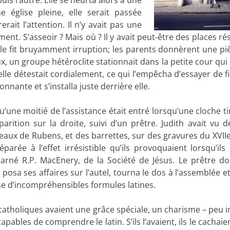
e église pleine, elle serait passée
erait l’attention. Il n’y avait pas une
ent. S’asseoir ? Mais où ? Il y avait peut-être des places r
ille fit bruyamment irruption; les parents donnèrent une pi
x, un groupe hétéroclite stationnait dans la petite cour qui
elle détestait cordialement, ce qui l’empêcha d’essayer de fi
donnante et s’installa juste derrière elle.
u’une moitié de l’assistance était entré lorsqu’une cloche t
parition sur la droite, suivi d’un prêtre. Judith avait vu d
aux de Rubens, et des barrettes, sur des gravures du XVIIe 
éparée à l’effet irrésistible qu’ils provoquaient lorsqu’ils 
harné R.P. MacEnery, de la Société de Jésus. Le prêtre d
f, posa ses affaires sur l’autel, tourna le dos à l’assemblée e
se d’incompréhensibles formules latines.
 catholiques avaient une grâce spéciale, un charisme – peu 
apables de comprendre le latin. S’ils l’avaient, ils le cachaie