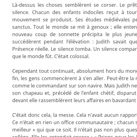
Là-dessus les choses semblèrent se corser. Le prêt
silence. Chacun des enfants indociles reçut à tou
mouvement se produisit. Ses études médiévales pe
sanctus. Tout le monde se mit à genoux ; elle entendi
nouveau coup de sonnette précipita le plus jeun
succédèrent pendant l’élévation : Judith savait que
Présence réelle. Le silence tomba. Un silence compa
que le monde fût. C’était colossal.
Cependant tout continuait, absolument hors du monde
fin, les gens commencèrent à s’en aller. Peut-être la r
comme le commandant sur son navire. Mais Judith ne p
son chapeau et, précédé de l’enfant chétif, disparut
devant elle rassemblèrent leurs affaires en bavardant ga
C’était donc cela, la messe. Cela n’avait aucun rappor
Ce n’était en rien un office communautaire ; chacun sem
meilleur » qui que ce soit. Il n’était pas non plus qu
collège. Elle les entendait encore : « Prions pour les