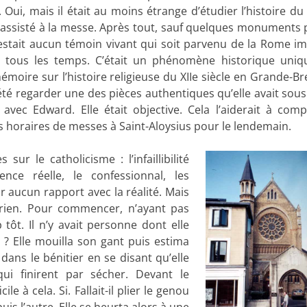
n. Oui, mais il était au moins étrange d’étudier l’histoire 
s assisté à la messe. Après tout, sauf quelques monuments 
restait aucun témoin vivant qui soit parvenu de la Rome im
s tous les temps. C’était un phénomène historique uniqu
moire sur l’histoire religieuse du XIIe siècle en Grande-Br
 été regarder une des pièces authentiques qu’elle avait sous 
r avec Edward. Elle était objective. Cela l’aiderait à com
les horaires de messes à Saint-Aloysius pour le lendemain.
sur le catholicisme : l’infaillibilité
ence réelle, le confessionnal, les
r aucun rapport avec la réalité. Mais
à rien. Pour commencer, n’ayant pas
p tôt. Il n’y avait personne dont elle
e ? Elle mouilla son gant puis estima
dans le bénitier en se disant qu’elle
qui finirent par sécher. Devant le
ile à cela. Si. Fallait-il plier le genou
puis l’autre. Elle se heurta alors à une