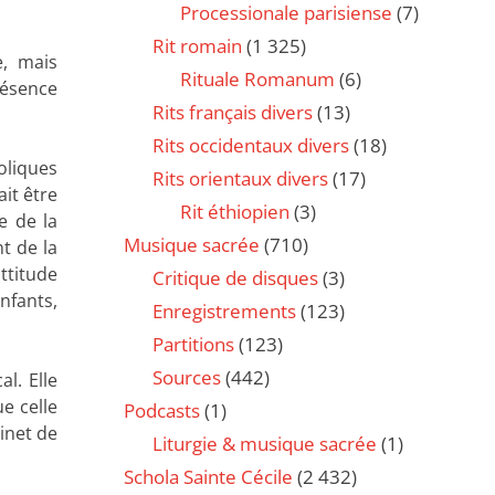
Processionale parisiense
(7)
Rit romain
(1 325)
e, mais
Rituale Romanum
(6)
Présence
Rits français divers
(13)
Rits occidentaux divers
(18)
oliques
Rits orientaux divers
(17)
it être
Rit éthiopien
(3)
e de la
Musique sacrée
(710)
t de la
attitude
Critique de disques
(3)
nfants,
Enregistrements
(123)
Partitions
(123)
Sources
(442)
l. Elle
e celle
Podcasts
(1)
inet de
Liturgie & musique sacrée
(1)
Schola Sainte Cécile
(2 432)