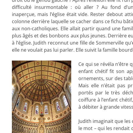
difficulté insurmontable : où aller ? Au fond d’un
inaperçue, mais l’église était vide. Rester debout attir
colonne derrière laquelle se cacher dans ce fichu bâtim
aux non-catholiques. Elle allait partir quand une fam
plus âgés et des bonbons aux plus jeunes. Derrière eu
à l’église. Judith reconnut une fille de Sommerville qu’
elle ne voulait pas lui parler. Elle suivit la famille bour
Ce qui se révéla n’être q
enfant chétif fit son ap
ornements, sur des table
Mais elle n’était pas pr
portés par le très déc
coiffure à l’enfant chéti
à débiter à grande vites
Judith imaginait que les
le mot – qui les rendait c