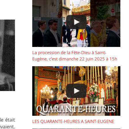
La procession de la Fête-Dieu à Saint-
Eugène, c’est dimanche 22 juin 2025 à 15h
e était
LES QUARANTE-HEURES A SAINT-EUGENE
ivaient.