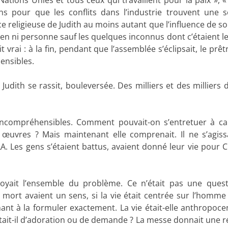
ns pour que les conflits dans l’industrie trouvent une s
nce religieuse de Judith au moins autant que l’influence de s
rien ni personne sauf les quelques inconnus dont c’étaient l
 vrai : à la fin, pendant que l’assemblée s’éclipsait, le prêt
ensibles.
 Judith se rassit, bouleversée. Des milliers et des milliers 
e incompréhensibles. Comment pouvait-on s’entretuer à c
 œuvres ? Mais maintenant elle comprenait. Il ne s’agiss
A. Les gens s’étaient battus, avaient donné leur vie pour C
 voyait l’ensemble du problème. Ce n’était pas une ques
 la mort avaient un sens, si la vie était centrée sur l’homm
ant à la formuler exactement. La vie était-elle anthropoce
était-il d’adoration ou de demande ? La messe donnait une 