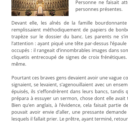
Personne ne faisait at
personnes présentes.
Devant elle, les aînés de la famille bourdonnante
remplissaient méthodiquement de papiers de bonbo
trapèze sur le dossier du banc. Les parents ne s’int
l’attention : ayant piqué une tête par-dessus l’épaul
occupés : il rangeait d’innombrables images dans son
cliquetis entrecoupé de signes de croix frénétiques. E
même.
Pourtant ces braves gens devaient avoir une vague cons
signaient, se levaient, s’agenouillaient avec un ens
épuisés, ils s’effondrèrent dans leurs bancs, tandis 
prépara à essuyer un sermon, chose dont elle avait to
Bien qu’en anglais, à l’évidence, cela faisait partie 
pouvait avoir envie d’aller, une pressante demande
lesquels il fallait prier. Le prêtre, ayant terminé, retou