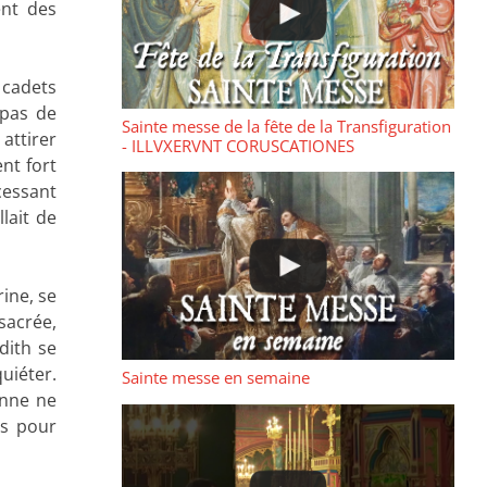
ent des
 cadets
 pas de
Sainte messe de la fête de la Transfiguration
attirer
- ILLVXERVNT CORUSCATIONES
nt fort
cessant
lait de
ine, se
sacrée,
dith se
uiéter.
Sainte messe en semaine
onne ne
rs pour