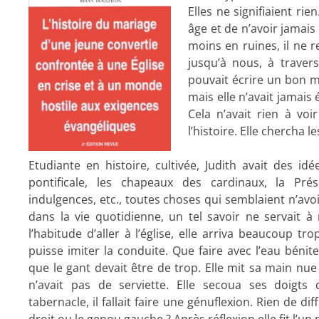
Elles ne signifiaient rie
âge et de n’avoir jamai
moins en ruines, il ne 
jusqu’à nous, à traver
pouvait écrire un bon mé
mais elle n’avait jamais
Cela n’avait rien à voi
l’histoire. Elle chercha 
Etudiante en histoire, cultivée, Judith avait des idées 
pontificale, les chapeaux des cardinaux, la Prés
indulgences, etc., toutes choses qui semblaient n’avoi
dans la vie quotidienne, un tel savoir ne servait 
l’habitude d’aller à l’église, elle arriva beaucoup tro
puisse imiter la conduite. Que faire avec l’eau bénit
que le gant devait être de trop. Elle mit sa main nue 
n’avait pas de serviette. Elle secoua ses doigts 
tabernacle, il fallait faire une génuflexion. Rien de diffic
droit ou le genou gauche ? Après réflexion elle fit l’un 