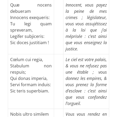
Quæ nocens
Innocent, vous payez
debueram
la peine de mes
Innocens exequeris:
crimes ; législateur,
Tu legi quam
vous vous assujétissez
spreveram,
à la loi que j’ai
Legifer subjiceris:
méprisée : c’est ainsi
Sic doces justitiam !
que vous enseignez la
justice.
Cœlum cui regia,
Le ciel est votre palais,
Stabulum non
& vous ne refusez pas
respuis;
une étable ; vous
Qui donas imperia,
donnez les empires, &
Servi formam induis:
vous prenez la forme
Sic teris superbiam.
d’esclave : c’est ainsi
que vous confondez
l’orgueil.
Nobis ultro similem
Vous vous rendez en