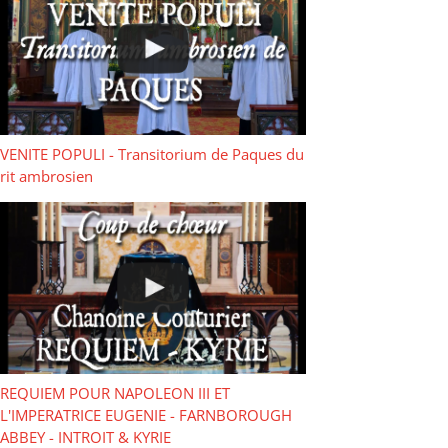
VENITE POPULI - Transitorium de Paques du
rit ambrosien
REQUIEM POUR NAPOLEON III ET
L'IMPERATRICE EUGENIE - FARNBOROUGH
ABBEY - INTROIT & KYRIE