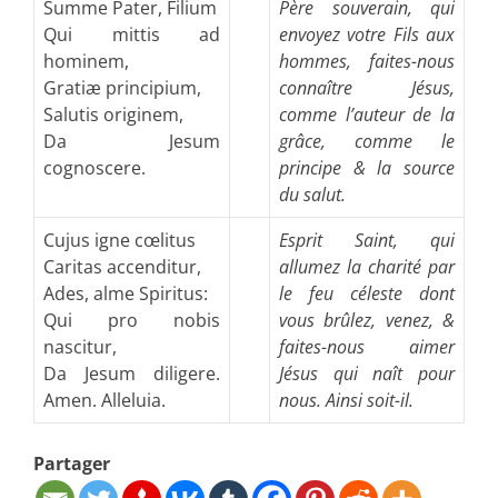
Summe Pater, Filium
Père souverain, qui
Qui mittis ad
envoyez votre Fils aux
hominem,
hommes, faites-nous
Gratiæ principium,
connaître Jésus,
Salutis originem,
comme l’auteur de la
Da Jesum
grâce, comme le
cognoscere.
principe & la source
du salut.
Cujus igne cœlitus
Esprit Saint, qui
Caritas accenditur,
allumez la charité par
Ades, alme Spiritus:
le feu céleste dont
Qui pro nobis
vous brûlez, venez, &
nascitur,
faites-nous aimer
Da Jesum diligere.
Jésus qui naît pour
Amen. Alleluia.
nous. Ainsi soit-il.
Partager