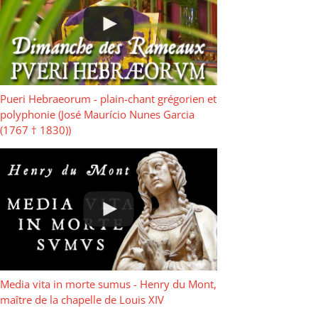
Pueri Hebraeorum - plain-chant grégorien et
polyphonie (José Maurício Nunes Garcia
(1767 † 1830))
Media vita in morte sumus - Henry du Mont,
maître de la chapelle de Louis XIV