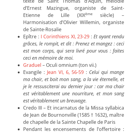
texte de Saint Thomas d’Aquin, mélodie
d’Ernest Mazingue, organiste de Saint-
ème
Etienne de Lille (XIX
siècle) –
Harmonisation d’Olivier Willemin, organiste
de Sainte-Rosalie
Epître :
I Corinthiens XI, 23-29
:
Et ayant rendu
grâces, le rompit, et dit : Prenez et mangez : ceci
est mon corps, qui sera livré pour vous : faites
ceci en mémoire de moi.
Graduel
– Oculi omnium (ton vii.)
Evangile :
Jean VI, 6, 56-59
:
Celui qui mange
ma chair, et boit mon sang, a la vie éternelle, et
je le ressusciterai au dernier jour : car ma chair
est véritablement une nourriture, et mon sang
est véritablement un breuvage.
Credo III – Et incarnatus de la Missa syllabica
de Jean de Bournonville (1585 † 1632), maître
de chapelle de la Sainte Chapelle de Paris
Pendant les encensements de l’offertoire :