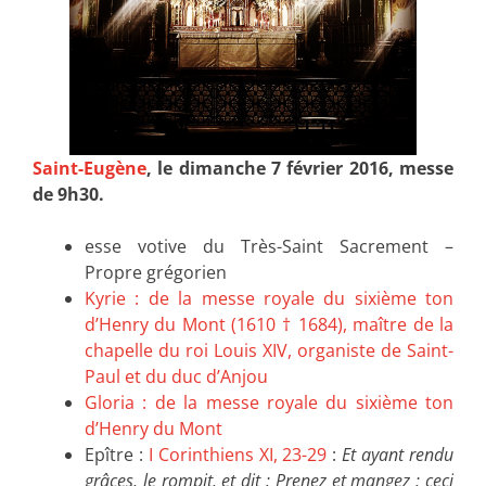
Saint-Eugène
, le dimanche 7 février 2016, messe
de 9h30.
esse votive du Très-Saint Sacrement –
Propre grégorien
Kyrie : de la messe royale du sixième ton
d’Henry du Mont (1610 † 1684), maître de la
chapelle du roi Louis XIV, organiste de Saint-
Paul et du duc d’Anjou
Gloria : de la messe royale du sixième ton
d’Henry du Mont
Epître :
I Corinthiens XI, 23-29
:
Et ayant rendu
grâces, le rompit, et dit : Prenez et mangez : ceci