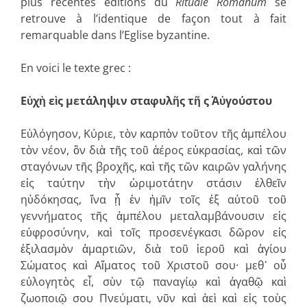
plus récentes éditions du
Rituale Romanum
se
retrouve à l’identique de façon tout à fait
remarquable dans l’Eglise byzantine.
En voici le texte grec :
Εὐχὴ εὶς μετάληψιν σταφυλῆς τῆ ς΄ Αὐγούστου
Εὐλόγησον, Κύριε, τὸν καρπὸν τοῦτον τῆς ἀμπέλου
τὸν νέον, ὃν διὰ τῆς τοῦ ἀέρος εὐκρασίας, καὶ τῶν
σταγόνων τῆς βροχῆς, καὶ τῆς τῶν καιρῶν γαλήνης
εἰς ταύτην τὴν ὡριμοτάτην στάσιν ἐλθεῖν
ηὐδόκησας, ἵνα ᾖ ἐν ἡμῖν τοῖς ἐξ αὐτοῦ τοῦ
γεννήματος τῆς ἀμπέλου μεταλαμβάνουσιν εἰς
εὐφροσύνην, καὶ τοῖς προσενέγκασι δῶρον εἰς
ἐξιλασμὸν ἁμαρτιῶν, διὰ τοῦ ἱεροῦ καὶ ἁγίου
Σώματος καὶ Αἵματος τοῦ Χριστοῦ σου· μεθ᾿ οὗ
εὐλογητὸς εἶ, σὺν τῷ παναγίῳ καὶ ἀγαθῷ καὶ
ζωοποιῷ σου Πνεύματι, νῦν καὶ ἀεὶ καὶ εἰς τοὺς