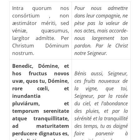
Intra quorum nos
Pour nous admettre
consórtium , non
dans leur compagnie, ne
æstimátor mériti, sed
pèse pas la valeur de
véniæ, quæsumus,
nos actes, mais accorde-
largítor admítte. Per
nous largement ton
Christum Dóminum
pardon. Par le Christ
nostrum.
notre Seigneur.
Benedic, Dómine, et
hos fructus novos
Bénis aussi, Seigneur,
uvæ, quos tu, Dómine,
ces fruits nouveaux de
rore cœli, et
la vigne, que toi,
inundantia
Seigneur, par la rosée
pluviárum, et
du ciel, et l’abondance
temporum serenitate
des pluies, et par la
atque tranquillitate,
sérénité et la tranquillité
ad maturitatem
des temps, tu as daigné
perducere dignatus es,
faire parvenir à