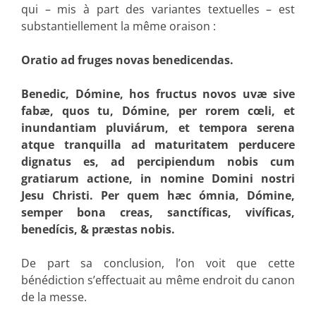
qui – mis à part des variantes textuelles – est
substantiellement la même oraison :
Oratio ad fruges novas benedicendas.
Benedic, Dómine, hos fructus novos uvæ sive
fabæ, quos tu, Dómine, per rorem cœli, et
inundantiam pluviárum, et tempora serena
atque tranquilla ad maturitatem perducere
dignatus es, ad percipiendum nobis cum
gratiarum actione, in nomine Domini nostri
Jesu Christi. Per quem hæc ómnia, Dómine,
semper bona creas, sanctíficas, vivíficas,
benedícis, & præstas nobis.
De part sa conclusion, l’on voit que cette
bénédiction s’effectuait au même endroit du canon
de la messe.