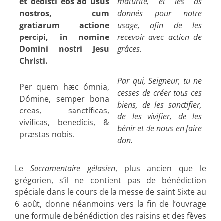
et dedisti eos ad usus
maturité, et les as
nostros, cum
donnés pour notre
gratiarum actione
usage, afin de les
percipi, in nomine
recevoir avec action de
Domini nostri Jesu
grâces.
Christi.
Par qui, Seigneur, tu ne
Per quem hæc ómnia,
cesses de créer tous ces
Dómine, semper bona
biens, de les sanctifier,
creas, sanctíficas,
de les vivifier, de les
vivíficas, benedícis, &
bénir et de nous en faire
præstas nobis.
don.
Le
Sacramentaire gélasien
, plus ancien que le
grégorien, s’il ne contient pas de bénédiction
spéciale dans le cours de la messe de saint Sixte au
6 août, donne néanmoins vers la fin de l’ouvrage
une formule de bénédiction des raisins et des fèves