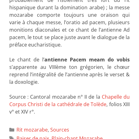
hispanique durant la domination arabe) ; la messe
mozarabe comporte toujours une oraison qui
varie à chaque messe, l’oratio ad pacem, plusieurs
monitions diaconales et ce chant de l’antienne Ad
pacem, le tout se place juste avant le dialogue de la
préface eucharistique.
Le chant de l’
antienne Pacem meam do vobis
s’apparente au VIIIème ton grégorien, le chœur
reprend l’intégralité de l’antienne après le verset &
la doxologie.
Source : Cantoral mozarabe n° II de la
Chapelle du
Corpus Christi de la cathédrale de Tolède
, folios XIII
v° et XIV r°.
Rit mozarabe
,
Sources
Baiser de paix
,
Plain-chant Mozarabe