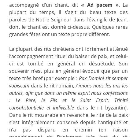
accompagné d’un chant, dit
« Ad pacem »
. La
plupart du temps, il s’agit du beau texte des
paroles de Notre Seigneur dans l’évangile de Jean,
dont le chant est donné ci-dessus. Quelques rares
grandes fêtes ont un texte propre différent.
La plupart des rits chrétiens ont fortement atténué
l’accompagnement rituel du baiser de paix, et celui-
ci est tombé en général en désuétude. Son
souvenir n’est plus en général évoqué que par un
texte très bref (par exemple :
Pax Domini sit semper
vobiscum
dans le rit romain,
Aimons-nous les uns les
autres, afin que dans un même esprit nous confessions
: Le Père, le Fils et le Saint Esprit, Trinité
consubstantielle et indivisible
dans le rit byzantin).
Dans le rit mozarabe en revanche, le rite de la paix
s’est intégralement conservé depuis l’antiquité et
n’a pas disparu en chemin (en raison
probablement de l’isolement très fort du rit