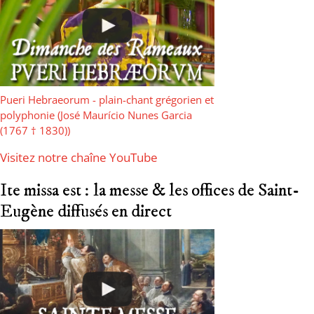
Pueri Hebraeorum - plain-chant grégorien et
polyphonie (José Maurício Nunes Garcia
(1767 † 1830))
Visitez notre chaîne YouTube
Ite missa est : la messe & les offices de Saint-
Eugène diffusés en direct