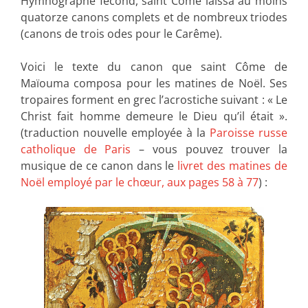
Hymnographe fécond, saint Côme laissa au moins
quatorze canons complets et de nombreux triodes
(canons de trois odes pour le Carême).
Voici le texte du canon que saint Côme de
Maïouma composa pour les matines de Noël. Ses
tropaires forment en grec l’acrostiche suivant : « Le
Christ fait homme demeure le Dieu qu’il était ».
(traduction nouvelle employée à la
Paroisse russe
catholique de Paris
– vous pouvez trouver la
musique de ce canon dans le
livret des matines de
Noël employé par le chœur, aux pages 58 à 77
) :