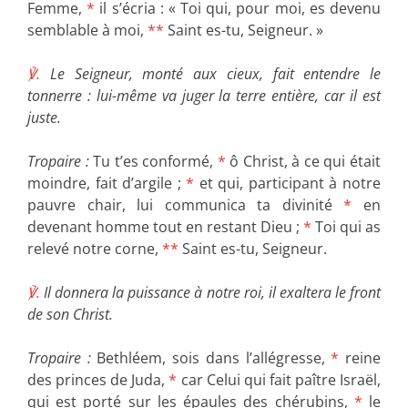
Femme,
*
il s’écria : « Toi qui, pour moi, es devenu
semblable à moi,
**
Saint es-tu, Seigneur. »
℣.
Le Seigneur, monté aux cieux, fait entendre le
tonnerre : lui-même va juger la terre entière, car il est
juste.
Tropaire :
Tu t’es conformé,
*
ô Christ, à ce qui était
moindre, fait d’argile ;
*
et qui, participant à notre
pauvre chair, lui communica ta divinité
*
en
devenant homme tout en restant Dieu ;
*
Toi qui as
relevé notre corne,
**
Saint es-tu, Seigneur.
℣.
Il donnera la puissance à notre roi, il exaltera le front
de son Christ.
Tropaire :
Bethléem, sois dans l’allégresse,
*
reine
des princes de Juda,
*
car Celui qui fait paître Israël,
qui est porté sur les épaules des chérubins,
*
le