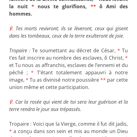
la nuit
*
nous te glorifions,
**
ô Ami des
hommes.
℣.
Tes morts revivront; ils se lèveront, ceux qui gisent
dans les tombeaux, ceux de la terre exulteront de joie.
Tropaire :
Te soumettant au décret de César,
*
Tu
t’es fait inscrire au nombre des esclaves, ô Christ,
*
et Tu nous as affranchis, esclaves de l’ennemi et du
péché ;
*
T’étant totalement appauvri à notre
image,
*
Tu as divinisé notre poussière
**
par cette
union même et cette participation.
℣.
Car la rosée qui vient de toi sera leur guérison et la
terre rendra le jour aux trépassés.
Tropaire : Voici que la Vierge, comme il fut dit jadis,
*
a conçu dans son sein et mis au monde un Dieu