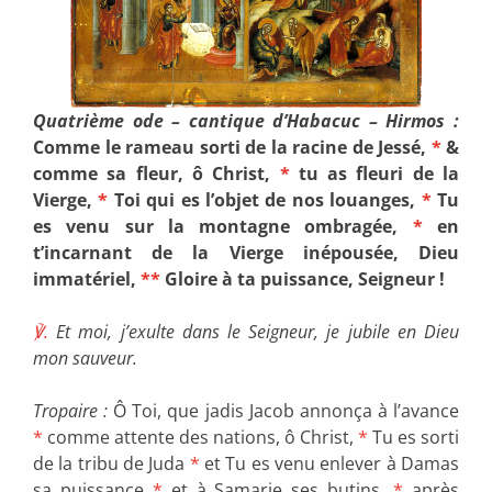
Quatrième ode – cantique d’Habacuc – Hirmos :
Comme le rameau sorti de la racine de Jessé,
*
&
comme sa fleur, ô Christ,
*
tu as fleuri de la
Vierge,
*
Toi qui es l’objet de nos louanges,
*
Tu
es venu sur la montagne ombragée,
*
en
t’incarnant de la Vierge inépousée, Dieu
immatériel,
**
Gloire à ta puissance, Seigneur !
℣.
Et moi, j’exulte dans le Seigneur, je jubile en Dieu
mon sauveur.
Tropaire :
Ô Toi, que jadis Jacob annonça à l’avance
*
comme attente des nations, ô Christ,
*
Tu es sorti
de la tribu de Juda
*
et Tu es venu enlever à Damas
sa puissance
*
et à Samarie ses butins,
*
après