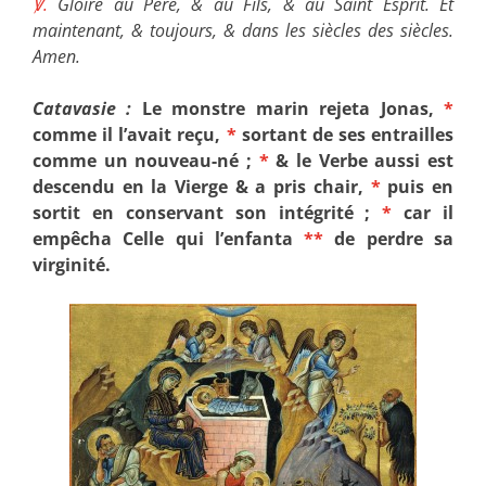
℣.
Gloire au Père, & au Fils, & au Saint Esprit. Et
maintenant, & toujours, & dans les siècles des siècles.
Amen.
Catavasie :
Le monstre marin rejeta Jonas,
*
comme il l’avait reçu,
*
sortant de ses entrailles
comme un nouveau-né ;
*
& le Verbe aussi est
descendu en la Vierge & a pris chair,
*
puis en
sortit en conservant son intégrité ;
*
car il
empêcha Celle qui l’enfanta
**
de perdre sa
virginité.