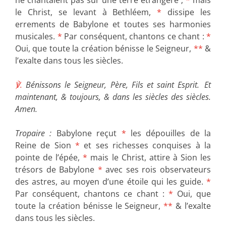
ne chantaient pas sur une terre étrangère ;
*
mais
le Christ, se levant à Bethléem,
*
dissipe les
errements de Babylone et toutes ses harmonies
musicales.
*
Par conséquent, chantons ce chant :
*
Oui, que toute la création bénisse le Seigneur,
**
&
l’exalte dans tous les siècles.
℣.
Bénissons le Seigneur, Père, Fils et saint Esprit. Et
maintenant, & toujours, & dans les siècles des siècles.
Amen.
Tropaire :
Babylone reçut
*
les dépouilles de la
Reine de Sion
*
et ses richesses conquises à la
pointe de l’épée,
*
mais le Christ, attire à Sion les
trésors de Babylone
*
avec ses rois observateurs
des astres, au moyen d’une étoile qui les guide.
*
Par conséquent, chantons ce chant :
*
Oui, que
toute la création bénisse le Seigneur,
**
& l’exalte
dans tous les siècles.