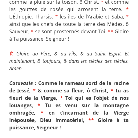
comme la pluie sur la toison, ô Christ,
*
et comme
les gouttes de rosée qui arrosent la terre.
*
L’Éthiopie, Tharsis,
*
les îles de l’Arabie et Saba,
*
ainsi que les chefs de toute la terre des Mèdes, ô
Sauveur,
*
se sont prosternés devant Toi.
**
Gloire
à Ta puissance, Seigneur !
℣.
Gloire au Père, & au Fils, & au Saint Esprit. Et
maintenant, & toujours, & dans les siècles des siècles.
Amen.
Catavasie :
Comme le rameau sorti de la racine
de Jessé,
*
& comme sa fleur, ô Christ,
*
tu as
fleuri de la Vierge,
*
Toi qui es l’objet de nos
louanges,
*
Tu es venu sur la montagne
ombragée,
*
en t’incarnant de la Vierge
inépousée, Dieu immatériel,
**
Gloire à ta
puissance, Seigneur !