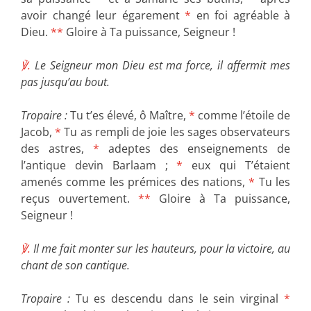
avoir changé leur égarement
*
en foi agréable à
Dieu.
**
Gloire à Ta puissance, Seigneur !
℣.
Le Seigneur mon Dieu est ma force, il affermit mes
pas jusqu’au bout.
Tropaire :
Tu t’es élevé, ô Maître,
*
comme l’étoile de
Jacob,
*
Tu as rempli de joie les sages observateurs
des astres,
*
adeptes des enseignements de
l’antique devin Barlaam ;
*
eux qui T’étaient
amenés comme les prémices des nations,
*
Tu les
reçus ouvertement.
**
Gloire à Ta puissance,
Seigneur !
℣.
Il me fait monter sur les hauteurs, pour la victoire, au
chant de son cantique.
Tropaire :
Tu es descendu dans le sein virginal
*