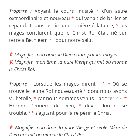
Tropaire :
Voyant le cours inusité
*
d’un astre
extraordinaire et nouveau
*
qui venait de briller et
répandait dans le ciel une lumière éclatante,
*
les
mages conclurent que le Christ Roi était né sur
terre à Bethléem
**
pour notre salut.
℣.
Magnifie, mon âme, le Dieu adoré par les mages.
℣.
Magnifie, mon âme, la pure Vierge qui mit au monde
le Christ Roi.
Tropaire :
Lorsque les mages dirent :
*
« Où se
trouve le jeune Roi nouveau-né
*
dont nous avons
vu l’étoile,
*
car nous sommes venus L’adorer ? »,
*
Hérode, l’ennemi de Dieu,
*
devint fou et se
troubla,
**
s’agitant pour faire périr le Christ !
℣.
Magnifie mon âme, la pure Vierge et seule Mère de
Dieu qui mit au monde le Christ Roi.