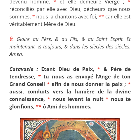
devenu homme,
*
et elle demeure Vierge ;
*
réconciliés par elle avec Dieu, pécheurs que nous
sommes,
*
nous la chantons avec foi,
**
car elle est
véritablement Mère de Dieu.
℣.
Gloire au Père, & au Fils, & au Saint Esprit. Et
maintenant, & toujours, & dans les siècles des siècles.
Amen.
Catavasie :
Etant Dieu de Paix,
*
& Père de
tendresse,
*
tu nous as envoyé l’Ange de ton
Grand Conseil
*
afin de nous donner la paix ;
*
aussi, conduits vers la lumière de la divine
connaissance,
*
nous levant la nuit
*
nous te
glorifions,
**
ô Ami des hommes.