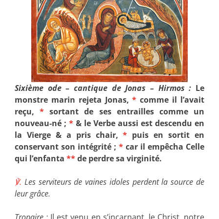
Sixième ode – cantique de Jonas – Hirmos :
Le
monstre marin rejeta Jonas,
*
comme il l’avait
reçu,
*
sortant de ses entrailles comme un
nouveau-né ;
*
& le Verbe aussi est descendu en
la Vierge & a pris chair,
*
puis en sortit en
conservant son intégrité ;
*
car il empêcha Celle
qui l’enfanta
**
de perdre sa virginité.
℣.
Les serviteurs de vaines idoles perdent la source de
leur grâce.
Tropaire :
Il est venu en s’incarnant, le Christ, notre