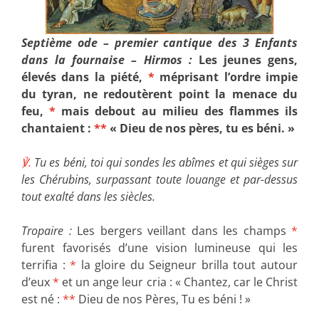
Septième ode – premier cantique des 3 Enfants
dans la fournaise – Hirmos :
Les jeunes gens,
élevés dans la piété,
*
méprisant l’ordre impie
du tyran, ne redoutèrent point la menace du
feu,
*
mais debout au milieu des flammes ils
chantaient :
**
« Dieu de nos pères, tu es béni. »
℣.
Tu es béni, toi qui sondes les abîmes et qui sièges sur
les Chérubins, surpassant toute louange et par-dessus
tout exalté dans les siècles.
Tropaire :
Les bergers veillant dans les champs
*
furent favorisés d’une vision lumineuse qui les
terrifia :
*
la gloire du Seigneur brilla tout autour
d’eux
*
et un ange leur cria : « Chantez, car le Christ
est né :
**
Dieu de nos Pères, Tu es béni ! »