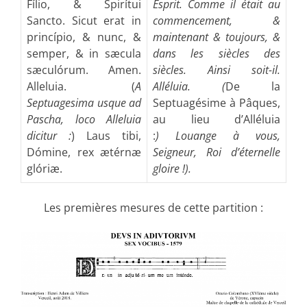
Fílio, & Spirítui
Esprit. Comme il était au
Sancto. Sicut erat in
commencement, &
princípio, & nunc, &
maintenant & toujours, &
semper, & in sæcula
dans les siècles des
sæculórum. Amen.
siècles. Ainsi soit-il.
Alleluia. (
A
Alléluia. (
De la
Septuagesima usque ad
Septuagésime à Pâques,
Pascha, loco Alleluia
au lieu d’Alléluia
dicitur :
) Laus tibi,
:
)
Louange à vous,
Dómine, rex ætérnæ
Seigneur, Roi d’éternelle
glóriæ.
gloire !).
Les premières mesures de cette partition :