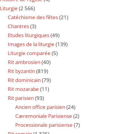
Liturgie
(2 566)
Catéchisme des fêtes
(21)
Chantres
(3)
Etudes liturgiques
(49)
Images de la liturgie
(139)
Liturgie comparée
(5)
Rit ambrosien
(40)
Rit byzantin
(819)
Rit dominicain
(79)
Rit mozarabe
(11)
Rit parisien
(93)
Ancien office parisien
(24)
Cæremoniale Parisiense
(2)
Processionale parisiense
(7)
Rit romain
(1 325)