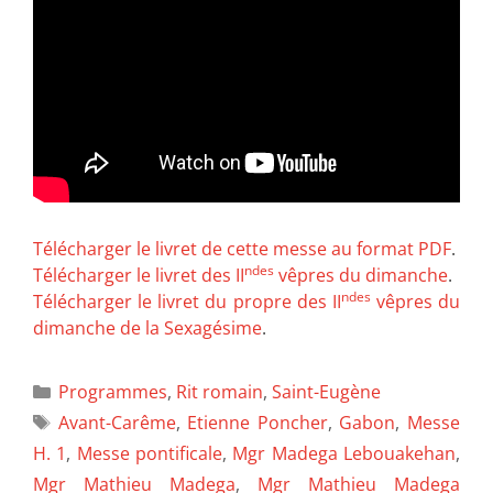
Télécharger le livret de cette messe au format PDF
.
ndes
Télécharger le livret des II
vêpres du dimanche
.
ndes
Télécharger le livret du propre des II
vêpres du
dimanche de la Sexagésime
.
Programmes
,
Rit romain
,
Saint-Eugène
Avant-Carême
,
Etienne Poncher
,
Gabon
,
Messe
H. 1
,
Messe pontificale
,
Mgr Madega Lebouakehan
,
Mgr Mathieu Madega
,
Mgr Mathieu Madega