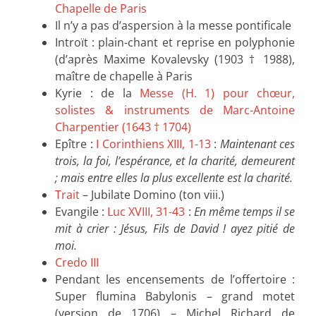
Chapelle de Paris
Il n’y a pas d’aspersion à la messe pontificale
Introït : plain-chant et reprise en polyphonie
(d’après Maxime Kovalevsky (1903 † 1988),
maître de chapelle à Paris
Kyrie : de la
Messe (H. 1) pour chœur,
solistes & instruments de Marc-Antoine
Charpentier (1643 † 1704)
Epître :
I Corinthiens XIII, 1-13
:
Maintenant ces
trois, la foi, l’espérance, et la charité, demeurent
; mais entre elles la plus excellente est la charité.
Trait
– Jubilate Domino (ton viii.)
Evangile :
Luc XVIII, 31-43
:
En même temps il se
mit à crier : Jésus, Fils de David ! ayez pitié de
moi.
Credo III
Pendant les encensements de l’offertoire :
Super flumina Babylonis – grand motet
(version de 1706) – Michel Richard de