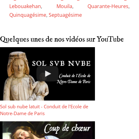
Lebouakehan
,
Mouila
,
Quarante-Heures
,
Quinquagésime
,
Septuagésime
Quelques unes de nos vidéos sur YouTube
Sol sub nube latuit - Conduit de l'Ecole de
Notre-Dame de Paris