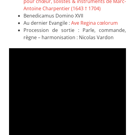
pour chœur, solistes & instruments de Marc-
Antoine Charpentier (1643 † 1704)
Benedicamus Domino XVII
Au dernier Evangile :
Ave Regina cœlorum
Procession de sortie : Parle, commande,
règne – harmonisation : Nicolas Vardon