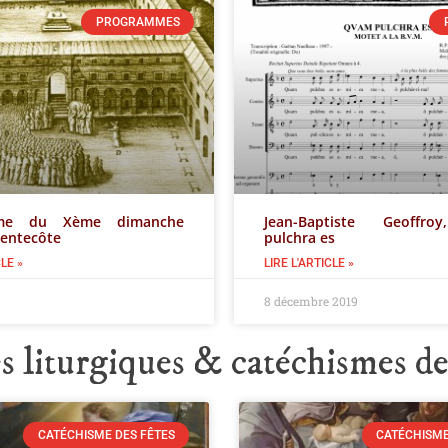
PROGRAMMES
mme du Xème dimanche
Jean-Baptiste Geoffr
Pentecôte
pulchra es
CLE »
LIRE L'ARTICLE »
8 décembre 2019
 liturgiques & catéchismes de
CATÉCHISME DES FÊTES
CATÉCHISME