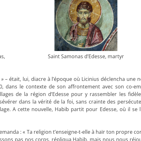
as,
Saint Samonas d’Edesse, martyr
 »
– était, lui, diacre à l’époque où Licinius déclencha une 
320, dans le contexte de son affrontement avec son co-e
llages de la région d’Edesse pour y rassembler les fidèl
ersévérer dans la vérité de la foi, sans crainte des persécut
llage. A cette nouvelle, Habib partit pour Edesse, où il se l
emanda : « Ta religion t’enseigne-t-elle à haïr ton propre co
ïssons pas nos corps, répliqua Habib, mais nous nous réjo