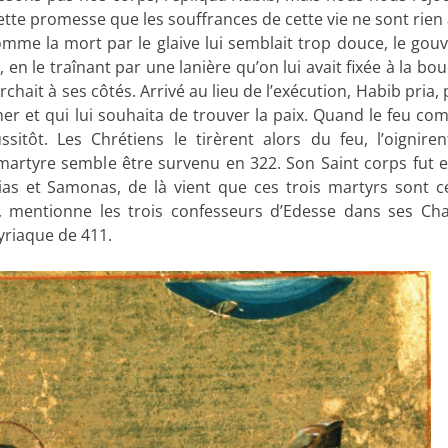
cette promesse que les souffrances de cette vie ne sont rien
Comme la mort par le glaive lui semblait trop douce, le gou
en le traînant par une lanière qu’on lui avait fixée à la bo
ait à ses côtés. Arrivé au lieu de l’exécution, Habib pria, p
ner et qui lui souhaita de trouver la paix. Quand le feu c
sitôt. Les Chrétiens le tirèrent alors du feu, l’oigniren
martyre semble être survenu en 322. Son Saint corps fut e
s et Samonas, de là vient que ces trois martyrs sont c
e, mentionne les trois confesseurs d’Edesse dans ses Ch
yriaque de 411.