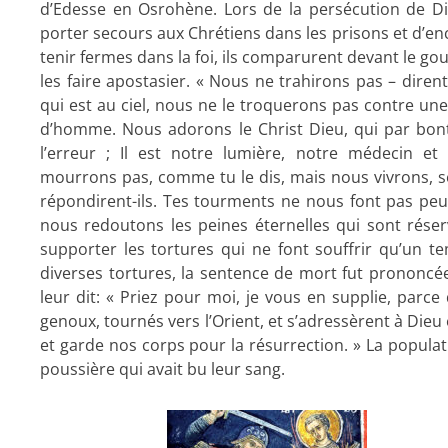
d’Edesse en Osrohène. Lors de la persécution de Di
porter secours aux Chrétiens dans les prisons et d’enc
tenir fermes dans la foi, ils comparurent devant le go
les faire apostasier. « Nous ne trahirons pas – dirent
qui est au ciel, nous ne le troquerons pas contre un
d’homme. Nous adorons le Christ Dieu, qui par bon
l’erreur ; Il est notre lumière, notre médecin et
mourrons pas, comme tu le dis, mais nous vivrons, sel
répondirent-ils. Tes tourments ne nous font pas peur
nous redoutons les peines éternelles qui sont rése
supporter les tortures qui ne font souffrir qu’un te
diverses tortures, la sentence de mort fut prononcée
leur dit: « Priez pour moi, je vous en supplie, parc
genoux, tournés vers l’Orient, et s’adressèrent à Dieu 
et garde nos corps pour la résurrection. » La populatio
poussière qui avait bu leur sang.