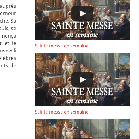
 auprès
verneur
uche. Sa
uis, se
ommença
t et le
Sainte messe en semaine
nseveli
élébrés
ants de
Sainte messe en semaine