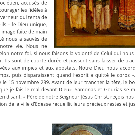
oclétien, accusés de
ourager les fidèles à
uverneur qui tenta de
-ils – le Dieu unique,
e image faite de main
té nous a sauvés de
 notre vie. Nous ne
on notre foi, si nous faisons la volonté de Celui qui nous 
. Ils sont de courte durée et passent sans laisser de trac
rvées aux impies et aux apostats. Notre Dieu nous accor
mps, puis disparaissent quand l’esprit a quitté le corps »
 le 15 novembre 289. Avant de leur trancher la tête, le b
e que je fais le mal devant Dieu». Samonas et Gourias se m
en disant: « Père de notre Seigneur Jésus-Christ, reçois nos
n de la ville d’Edesse recueillit leurs précieux restes et ju