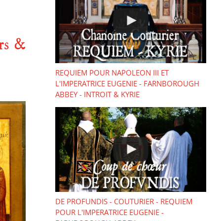
rs &
REQUIEM POUR NAPOLEON III ET
L'IMPERATRICE EUGENIE - FARNBOROUGH
ABBEY - INTROIT & KYRIE
DE PROFUNDIS - COUTURIER - REQUIEM
POUR L'IMPERATRICE EUGENIE -