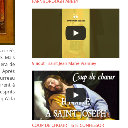
FARNBOROUGH ABBEY
a créé,
e. Mais
9 août - saint Jean Marie Vianney
dera de
. Après
ourreau
irent à
 esprits
squ’à la
COUP DE CHŒUR - ISTE CONFESSOR