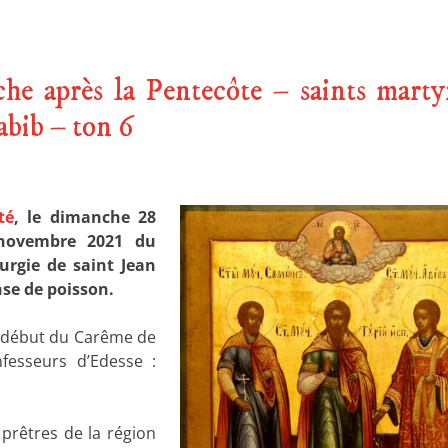
 après la Pentecôte – saints marty
bib – ton 6
té
, le dimanche 28
 novembre 2021 du
turgie de saint Jean
se de poisson.
e début du Carême de
fesseurs d’Edesse :
prêtres de la région