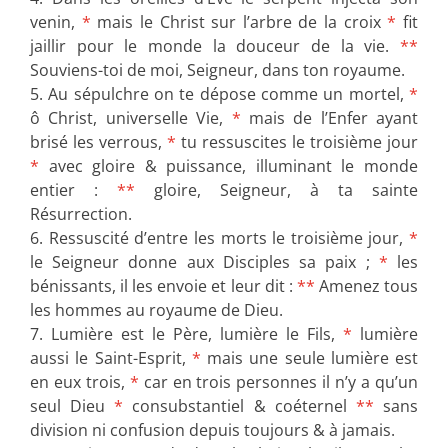
venin,
*
mais le Christ sur l’arbre de la croix
*
fit
jaillir pour le monde la douceur de la vie.
**
Souviens-toi de moi, Seigneur, dans ton royaume.
5. Au sépulchre on te dépose comme un mortel,
*
ô Christ, universelle Vie,
*
mais de l’Enfer ayant
brisé les verrous,
*
tu ressuscites le troisième jour
*
avec gloire & puissance, illuminant le monde
entier :
**
gloire, Seigneur, à ta sainte
Résurrection.
6. Ressuscité d’entre les morts le troisième jour,
*
le Seigneur donne aux Disciples sa paix ;
*
les
bénissants, il les envoie et leur dit :
**
Amenez tous
les hommes au royaume de Dieu.
7. Lumière est le Père, lumière le Fils,
*
lumière
aussi le Saint-Esprit,
*
mais une seule lumière est
en eux trois,
*
car en trois personnes il n’y a qu’un
seul Dieu
*
consubstantiel & coéternel
**
sans
division ni confusion depuis toujours & à jamais.