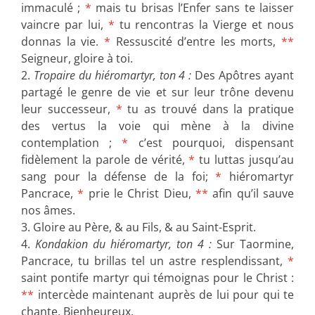
immaculé ;
*
mais tu brisas l’Enfer sans te laisser
vaincre par lui,
*
tu rencontras la Vierge et nous
donnas la vie.
*
Ressuscité d’entre les morts,
**
Seigneur, gloire à toi.
2.
Tropaire du hiéromartyr, ton 4 :
Des Apôtres ayant
partagé le genre de vie et sur leur trône devenu
leur successeur,
*
tu as trouvé dans la pratique
des vertus la voie qui mène à la divine
contemplation ;
*
c’est pourquoi, dispensant
fidèlement la parole de vérité,
*
tu luttas jusqu’au
sang pour la défense de la foi;
*
hiéromartyr
Pancrace,
*
prie le Christ Dieu,
**
afin qu’il sauve
nos âmes.
3. Gloire au Père, & au Fils, & au Saint-Esprit.
4.
Kondakion du hiéromartyr, ton 4 :
Sur Taormine,
Pancrace, tu brillas tel un astre resplendissant,
*
saint pontife martyr qui témoignas pour le Christ :
**
intercède maintenant auprès de lui pour qui te
chante, Bienheureux.