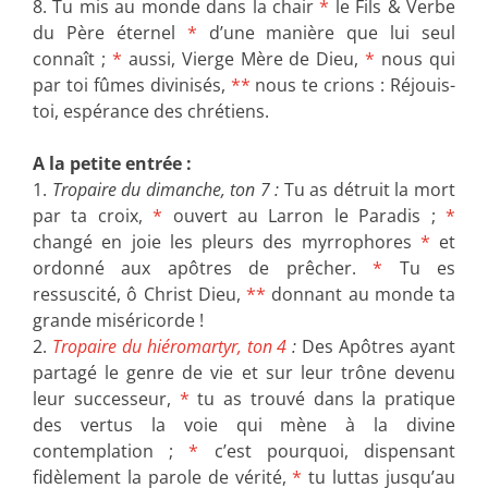
8. Tu mis au monde dans la chair
*
le Fils & Verbe
du Père éternel
*
d’une manière que lui seul
connaît ;
*
aussi, Vierge Mère de Dieu,
*
nous qui
par toi fûmes divinisés,
**
nous te crions : Réjouis-
toi, espérance des chrétiens.
A la petite entrée :
1.
Tropaire du dimanche, ton 7 :
Tu as détruit la mort
par ta croix,
*
ouvert au Larron le Paradis ;
*
changé en joie les pleurs des myrrophores
*
et
ordonné aux apôtres de prêcher.
*
Tu es
ressuscité, ô Christ Dieu,
**
donnant au monde ta
grande miséricorde !
2.
Tropaire du hiéromartyr, ton 4
:
Des Apôtres ayant
partagé le genre de vie et sur leur trône devenu
leur successeur,
*
tu as trouvé dans la pratique
des vertus la voie qui mène à la divine
contemplation ;
*
c’est pourquoi, dispensant
fidèlement la parole de vérité,
*
tu luttas jusqu’au