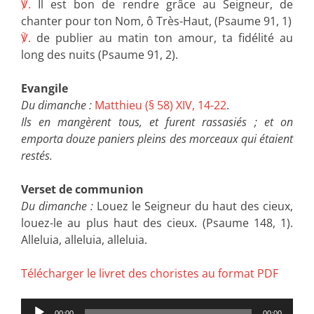
℣.
Il est bon de rendre grâce au Seigneur, de
chanter pour ton Nom, ô Très-Haut, (Psaume 91, 1)
℣.
de publier au matin ton amour, ta fidélité au
long des nuits (Psaume 91, 2).
Evangile
Du dimanche :
Matthieu (§ 58) XIV, 14-22
.
Ils en mangèrent tous, et furent rassasiés ; et on
emporta douze paniers pleins des morceaux qui étaient
restés.
Verset de communion
Du dimanche :
Louez le Seigneur du haut des cieux,
louez-le au plus haut des cieux. (Psaume 148, 1).
Alleluia, alleluia, alleluia.
Télécharger le livret des choristes au format PDF
Lecteur
00:00
00:00