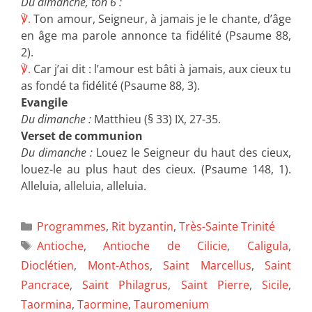
Du dimanche, ton 6 :
℣.
Ton amour, Seigneur, à jamais je le chante, d’âge
en âge ma parole annonce ta fidélité (Psaume 88,
2).
℣.
Car j’ai dit : l’amour est bâti à jamais, aux cieux tu
as fondé ta fidélité (Psaume 88, 3).
Evangile
Du dimanche :
Matthieu (§ 33) IX, 27-35.
Verset de communion
Du dimanche :
Louez le Seigneur du haut des cieux,
louez-le au plus haut des cieux. (Psaume 148, 1).
Alleluia, alleluia, alleluia.
Programmes
,
Rit byzantin
,
Très-Sainte Trinité
Antioche
,
Antioche de Cilicie
,
Caligula
,
Dioclétien
,
Mont-Athos
,
Saint Marcellus
,
Saint
Pancrace
,
Saint Philagrus
,
Saint Pierre
,
Sicile
,
Taormina
,
Taormine
,
Tauromenium