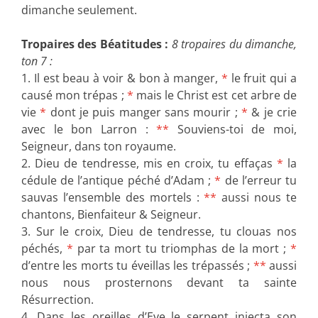
dimanche seulement.
Tropaires des Béatitudes :
8 tropaires du dimanche,
ton 7 :
1. Il est beau à voir & bon à manger,
*
le fruit qui a
causé mon trépas ;
*
mais le Christ est cet arbre de
vie
*
dont je puis manger sans mourir ;
*
& je crie
avec le bon Larron :
**
Souviens-toi de moi,
Seigneur, dans ton royaume.
2. Dieu de tendresse, mis en croix, tu effaças
*
la
cédule de l’antique péché d’Adam ;
*
de l’erreur tu
sauvas l’ensemble des mortels :
**
aussi nous te
chantons, Bienfaiteur & Seigneur.
3. Sur le croix, Dieu de tendresse, tu clouas nos
péchés,
*
par ta mort tu triomphas de la mort ;
*
d’entre les morts tu éveillas les trépassés ;
**
aussi
nous nous prosternons devant ta sainte
Résurrection.
4. Dans les oreilles d’Eve le serpent injecta son