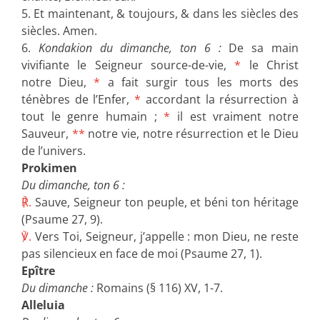
5. Et maintenant, & toujours, & dans les siècles des
siècles. Amen.
6.
Kondakion du dimanche, ton 6 :
De sa main
vivifiante le Seigneur source-de-vie,
*
le Christ
notre Dieu,
*
a fait surgir tous les morts des
ténèbres de l’Enfer,
*
accordant la résurrection à
tout le genre humain ;
*
il est vraiment notre
Sauveur,
**
notre vie, notre résurrection et le Dieu
de l’univers.
Prokimen
Du dimanche, ton 6 :
℟.
Sauve, Seigneur ton peuple, et béni ton héritage
(Psaume 27, 9).
℣.
Vers Toi, Seigneur, j’appelle : mon Dieu, ne reste
pas silencieux en face de moi (Psaume 27, 1).
Epître
Du dimanche :
Romains (§ 116) XV, 1-7.
Alleluia