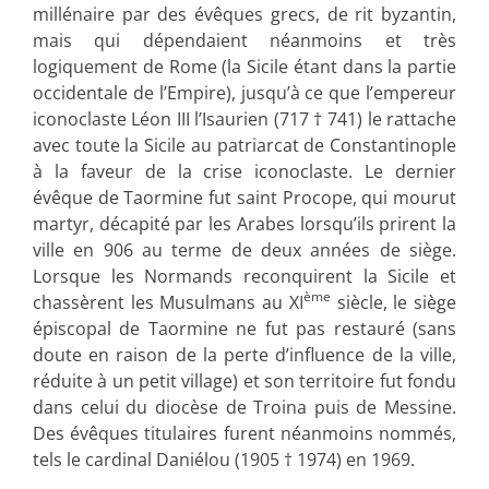
millénaire par des évêques grecs, de rit byzantin,
mais qui dépendaient néanmoins et très
logiquement de Rome (la Sicile étant dans la partie
occidentale de l’Empire), jusqu’à ce que l’empereur
iconoclaste Léon III l’Isaurien (717 † 741) le rattache
avec toute la Sicile au patriarcat de Constantinople
à la faveur de la crise iconoclaste. Le dernier
évêque de Taormine fut saint Procope, qui mourut
martyr, décapité par les Arabes lorsqu’ils prirent la
ville en 906 au terme de deux années de siège.
Lorsque les Normands reconquirent la Sicile et
ème
chassèrent les Musulmans au XI
siècle, le siège
épiscopal de Taormine ne fut pas restauré (sans
doute en raison de la perte d’influence de la ville,
réduite à un petit village) et son territoire fut fondu
dans celui du diocèse de Troina puis de Messine.
Des évêques titulaires furent néanmoins nommés,
tels le cardinal Daniélou (1905 † 1974) en 1969.