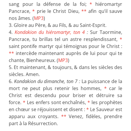
sang pour la défense de la foi;
*
hiéromartyr
Pancrace,
*
prie le Christ Dieu,
**
afin qu’il sauve
nos âmes. (
MP3
)
3. Gloire au Père, & au Fils, & au Saint-Esprit.
4.
Kondakion du hiéromartyr, ton 4
:
Sur Taormine,
Pancrace, tu brillas tel un astre resplendissant,
*
saint pontife martyr qui témoignas pour le Christ :
**
intercède maintenant auprès de lui pour qui te
chante, Bienheureux. (
MP3
)
5. Et maintenant, & toujours, & dans les siècles des
siècles. Amen.
6.
Kondakion du dimanche, ton 7 :
La puissance de la
mort ne peut plus retenir les hommes,
*
car le
Christ est descendu pour briser et détruire sa
force.
*
Les enfers sont enchaînés,
*
les prophètes
en chœur se réjouissent et disent :
*
Le Sauveur est
apparu aux croyants.
**
Venez, fidèles, prendre
part à la Résurrection.