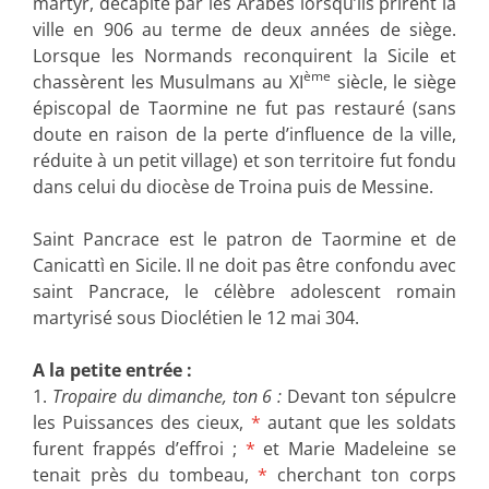
martyr, décapité par les Arabes lorsqu’ils prirent la
ville en 906 au terme de deux années de siège.
Lorsque les Normands reconquirent la Sicile et
ème
chassèrent les Musulmans au XI
siècle, le siège
épiscopal de Taormine ne fut pas restauré (sans
doute en raison de la perte d’influence de la ville,
réduite à un petit village) et son territoire fut fondu
dans celui du diocèse de Troina puis de Messine.
Saint Pancrace est le patron de Taormine et de
Canicattì en Sicile. Il ne doit pas être confondu avec
saint Pancrace, le célèbre adolescent romain
martyrisé sous Dioclétien le 12 mai 304.
A la petite entrée :
1.
Tropaire du dimanche, ton 6 :
Devant ton sépulcre
les Puissances des cieux,
*
autant que les soldats
furent frappés d’effroi ;
*
et Marie Madeleine se
tenait près du tombeau,
*
cherchant ton corps