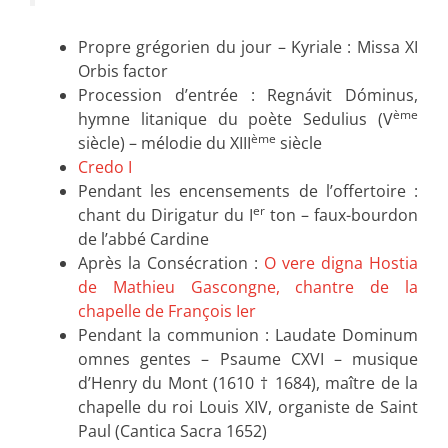
Propre grégorien du jour – Kyriale : Missa XI
Orbis factor
Procession d’entrée : Regnávit Dóminus,
ème
hymne litanique du poète Sedulius (V
ème
siècle) – mélodie du XIII
siècle
Credo I
Pendant les encensements de l’offertoire :
er
chant du Dirigatur du I
ton – faux-bourdon
de l’abbé Cardine
Après la Consécration :
O vere digna Hostia
de Mathieu Gascongne, chantre de la
chapelle de François Ier
Pendant la communion : Laudate Dominum
omnes gentes – Psaume CXVI – musique
d’Henry du Mont (1610 † 1684), maître de la
chapelle du roi Louis XIV, organiste de Saint
Paul (Cantica Sacra 1652)