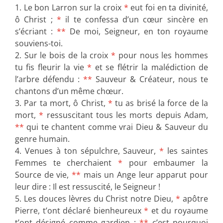
1. Le bon Larron sur la croix
*
eut foi en ta divinité,
ô Christ ;
*
il te confessa d’un cœur sincère en
s’écriant :
**
De moi, Seigneur, en ton royaume
souviens-toi.
2. Sur le bois de la croix
*
pour nous les hommes
tu fis fleurir la vie
*
et se flétrir la malédiction de
l’arbre défendu :
**
Sauveur & Créateur, nous te
chantons d’un même chœur.
3. Par ta mort, ô Christ,
*
tu as brisé la force de la
mort,
*
ressuscitant tous les morts depuis Adam,
**
qui te chantent comme vrai Dieu & Sauveur du
genre humain.
4. Venues à ton sépulchre, Sauveur,
*
les saintes
Femmes te cherchaient
*
pour embaumer la
Source de vie,
**
mais un Ange leur apparut pour
leur dire : Il est ressuscité, le Seigneur !
5. Les douces lèvres du Christ notre Dieu,
*
apôtre
Pierre, t’ont déclaré bienheureux
*
et du royaume
t’ont désigné comme gardien ;
**
c’est pourquoi