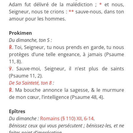
Adam fut délivré de la malédiction ;
*
et nous,
Seigneur, nous te crions :
**
sauve-nous, dans ton
amour pour les hommes.
Prokimen
Du dimanche, ton 5 :
℟.
Toi, Seigneur, tu nous prends en garde, tu nous
protèges d’une telle engeance, à jamais (Psaume
11, 8).
℣.
Sauve-moi, Seigneur, il n’est plus de saints
(Psaume 11, 2).
De Sa Sainteté, ton 8
:
℟.
Ma bouche annonce la sagesse, & le murmure
de mon cœur, l’intelligence (Psaume 48, 4).
Epîtres
Du dimanche :
Romains (§ 110) XII, 6-14
.
Bénissez ceux qui vous persécutent ; bénissez-les, et ne
faites point d’imprécation