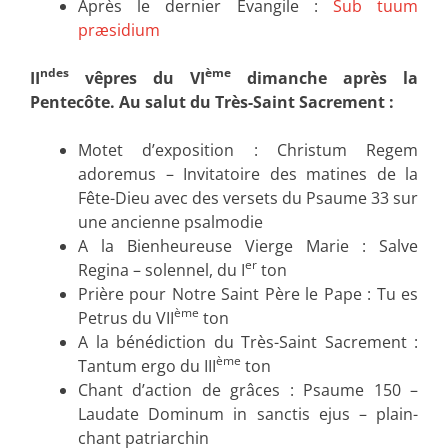
Après le dernier Evangile :
Sub tuum
præsidium
ndes
ème
II
vêpres du VI
dimanche après la
Pentecôte. Au salut du Très-Saint Sacrement :
Motet d’exposition : Christum Regem
adoremus – Invitatoire des matines de la
Fête-Dieu avec des versets du Psaume 33 sur
une ancienne psalmodie
A la Bienheureuse Vierge Marie : Salve
er
Regina – solennel, du I
ton
Prière pour Notre Saint Père le Pape : Tu es
ème
Petrus du VII
ton
A la bénédiction du Très-Saint Sacrement :
ème
Tantum ergo du III
ton
Chant d’action de grâces : Psaume 150 –
Laudate Dominum in sanctis ejus – plain-
chant patriarchin