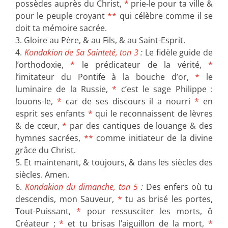
possèdes auprès du Christ,
*
prie-le pour ta ville &
pour le peuple croyant
**
qui célèbre comme il se
doit ta mémoire sacrée.
3. Gloire au Père, & au Fils, & au Saint-Esprit.
4.
Kondakion de Sa Sainteté, ton 3
:
Le fidèle guide de
l’orthodoxie,
*
le prédicateur de la vérité,
*
l’imitateur du Pontife à la bouche d’or,
*
le
luminaire de la Russie,
*
c’est le sage Philippe :
louons-le,
*
car de ses discours il a nourri
*
en
esprit ses enfants
*
qui le reconnaissent de lèvres
& de cœur,
*
par des cantiques de louange & des
hymnes sacrées,
**
comme initiateur de la divine
grâce du Christ.
5. Et maintenant, & toujours, & dans les siècles des
siècles. Amen.
6.
Kondakion du dimanche, ton 5
:
Des enfers où tu
descendis, mon Sauveur,
*
tu as brisé les portes,
Tout-Puissant,
*
pour ressusciter les morts, ô
Créateur ;
*
et tu brisas l’aiguillon de la mort,
*