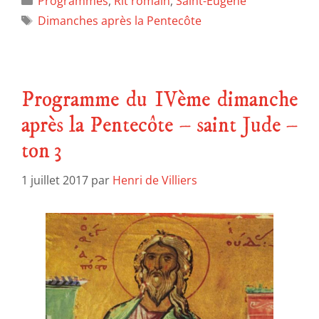
Programmes
,
Rit romain
,
Saint-Eugène
Dimanches après la Pentecôte
Programme du IVème dimanche
après la Pentecôte – saint Jude –
ton 3
1 juillet 2017
par
Henri de Villiers