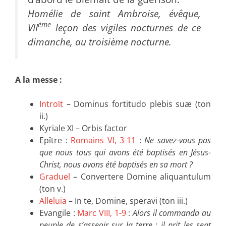
Homélie de saint Ambroise, évêque,
ème
VII
leçon des vigiles nocturnes de ce
dimanche, au troisième nocturne.
A la messe :
Introït
– Dominus fortitudo plebis suæ (ton
ii.)
Kyriale XI – Orbis factor
Epître :
Romains VI, 3-11
:
Ne savez-vous pas
que nous tous qui avons été baptisés en Jésus-
Christ, nous avons été baptisés en sa mort ?
Graduel
– Convertere Domine aliquantulum
(ton v.)
Alleluia
– In te, Domine, speravi (ton iii.)
Evangile :
Marc VIII, 1-9
:
Alors il commanda au
peuple de s’asseoir sur la terre ; il prit les sept