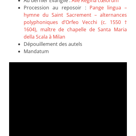
Au dernier Evangile :
Ave Regina cœlorum
Procession au reposoir :
Pange lingua –
hymne du Saint Sacrement – alternances
polyphoniques d’Orfeo Vecchi (c. 1550 †
1604), maître de chapelle de Santa Maria
della Scala à Milan
Dépouillement des autels
Mandatum