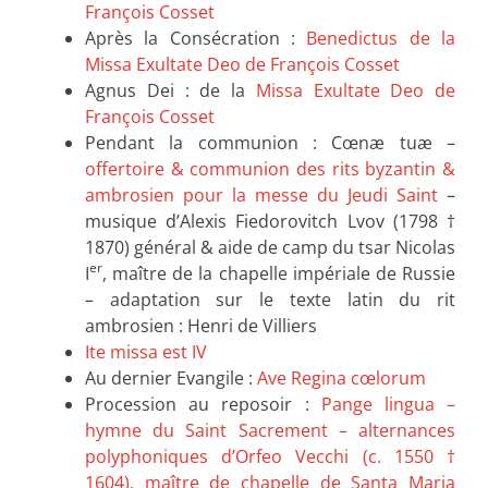
François Cosset
Après la Consécration :
Benedictus de la
Missa Exultate Deo de François Cosset
Agnus Dei : de la
Missa Exultate Deo de
François Cosset
Pendant la communion : Cœnæ tuæ –
offertoire & communion des rits byzantin &
ambrosien pour la messe du Jeudi Saint
–
musique d’Alexis Fiedorovitch Lvov (1798 †
1870) général & aide de camp du tsar Nicolas
er
I
, maître de la chapelle impériale de Russie
– adaptation sur le texte latin du rit
ambrosien : Henri de Villiers
Ite missa est IV
Au dernier Evangile :
Ave Regina cœlorum
Procession au reposoir :
Pange lingua –
hymne du Saint Sacrement – alternances
polyphoniques d’Orfeo Vecchi (c. 1550 †
1604), maître de chapelle de Santa Maria